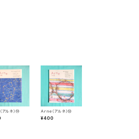
ｅ（アルネ）⑭
Ａｒｎｅ（アルネ）⑱
0
¥400