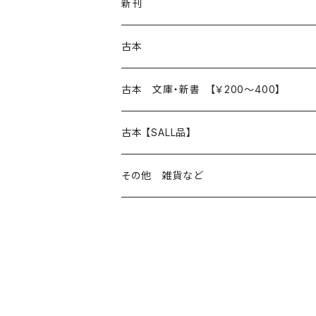
再入荷
新刊
本 の あれこれ
古本
読書のこと
文芸
本 の あれこれ
古本 文庫・新書 【￥200～400】
本屋のこと
近代小説 エッセイ 戯曲（日本人作家）
読書のこと
日々 の できこと
日本文学
日本文学
古本 【SALL品】
出版のこと
現代小説 エッセイ 戯曲（日本人作家）
本屋のこと
日常の 風景 群像
小説 エッセイ 戯曲（日本人作家）
小説 エッセイ 戯曲
生き方 ライフスタイル
海外文学
海外文学
20％OFF
その他 雑貨など
近代小説 エッセイ 戯曲（外国人作家）
出版のこと
コラム 雑記
ミステリー サスペンス ホラー（日本人作家）
ミステリー サスペンス SF ホラー
スタイル が ある 生活
小説 エッセイ 戯曲（外国人作家）
趣味 ファッション 生活用品 雑貨
日々 の できごと
児童文学
30％OFF
現代小説 エッセイ 戯曲（外国人作家）
日記 書簡
ファンタジー SF 時代小説 幻想文学（日本人
詩歌
人生 生き方 について考える
詩（外国人作家）
趣味
日常の 風景 群像
食べ物 料理
生き方 ライフスタイル
50％OFF
詩
詩
批評 評論
仕事 の スタイル
ミステリー サスペンス ホラー（外国人作家）
衣服 ファッション
コラム 雑記
食べ物 の こだわり 思い出
スタイルがある 生活
旅 お散歩 街歩き
趣味 ファッション 生活用品 雑貨