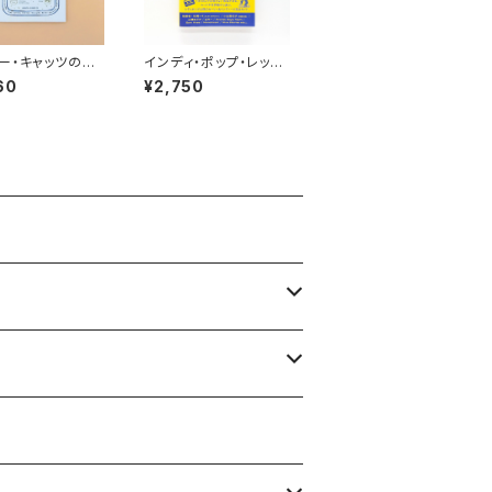
ー・キャッツの発
インディ・ポップ・レッス
室
ン ディスクガイド
60
¥2,750