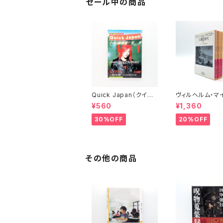
セール中の商品
Quick Japan（クイッ
ヴィルヘルム・マ
ク・ジャパン）Vol.11
ーの遍歴時代 (上
¥560
¥1,360
(下)（岩波文庫）
30%OFF
20%OFF
その他の商品