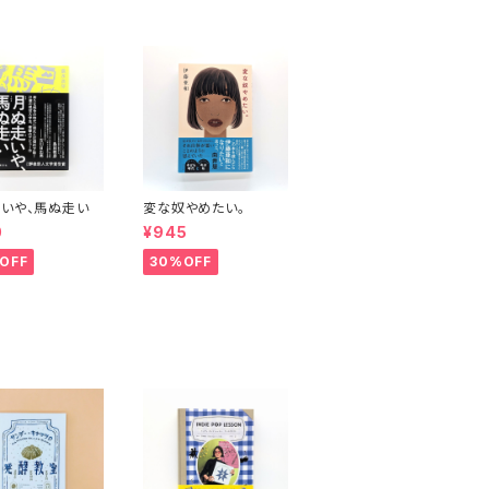
いや、馬ぬ走い
変な奴やめたい。
0
¥945
OFF
30%OFF