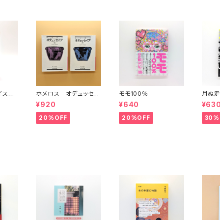
イスタ
ホメロス オデュッセイ
モモ100％
月ぬ走
)(中)
ア(上)(下) （岩波文庫）
¥920
¥640
¥63
20%OFF
20%OFF
30%