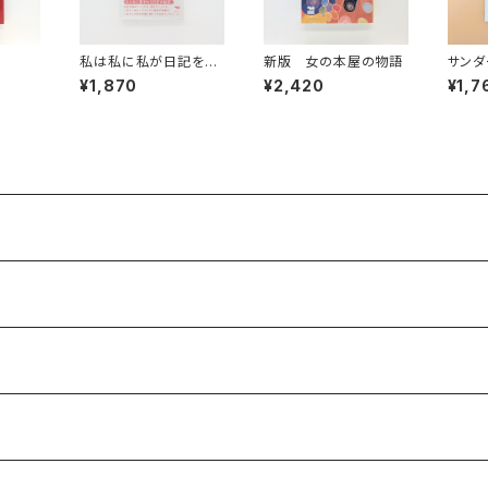
私は私に私が日記をつ
新版 女の本屋の物語
サンダ
けていることを秘密にし
酵教
¥1,870
¥2,420
¥1,7
ている