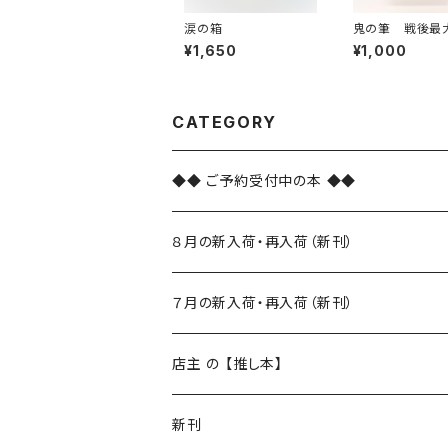
涙の箱
鬼の筆 戦後最
本家・橋本忍の
¥1,650
¥1,000
挫折
CATEGORY
◆◆ ご予約受付中の本 ◆◆
８月の新入荷・再入荷（新刊）
新入荷
７月の新入荷・再入荷（新刊）
再入荷
新入荷
店主 の 【推し本】
再入荷
新刊