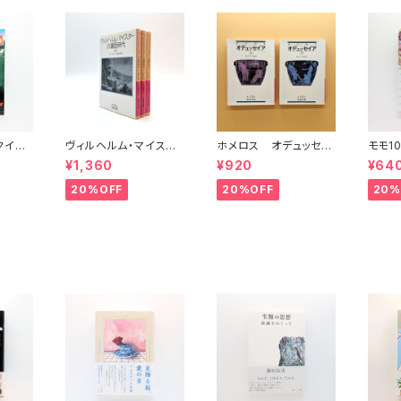
（クイッ
ヴィルヘルム・マイスタ
ホメロス オデュッセイ
モモ1
11
ーの遍歴時代 (上)(中)
ア(上)(下) （岩波文庫）
¥1,360
¥920
¥64
(下)（岩波文庫）
20%OFF
20%OFF
20%