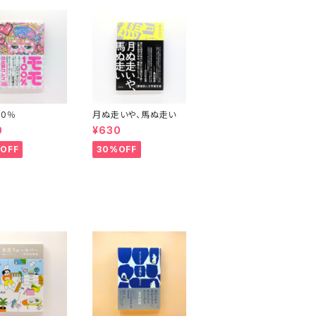
00％
月ぬ走いや、馬ぬ走い
0
¥630
OFF
30%OFF