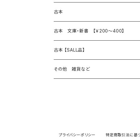
本 の あれこれ
古本
読書のこと
文芸
本 の あれこれ
古本 文庫・新書 【￥200～400】
本屋のこと
近代小説 エッセイ 戯曲（日本人作家）
読書のこと
日々 の できこと
日本文学
日本文学
古本 【SALL品】
出版のこと
現代小説 エッセイ 戯曲（日本人作家）
本屋のこと
日常の 風景 群像
小説 エッセイ 戯曲（日本人作家）
小説 エッセイ 戯曲
生き方 ライフスタイル
海外文学
海外文学
20％OFF
その他 雑貨など
近代小説 エッセイ 戯曲（外国人作家）
出版のこと
コラム 雑記
ミステリー サスペンス ホラー（日本人作家）
ミステリー サスペンス SF ホラー
スタイル が ある 生活
小説 エッセイ 戯曲（外国人作家）
趣味 ファッション 生活用品 雑貨
日々 の できごと
児童文学
30％OFF
現代小説 エッセイ 戯曲（外国人作家）
日記 書簡
ファンタジー SF 時代小説 幻想文学（日本人
詩歌
人生 生き方 について考える
詩（外国人作家）
趣味
日常の 風景 群像
食べ物 料理
生き方 ライフスタイル
50％OFF
詩
詩
批評 評論
仕事 の スタイル
ミステリー サスペンス ホラー（外国人作家）
衣服 ファッション
コラム 雑記
食べ物 の こだわり 思い出
スタイルがある 生活
旅 お散歩 街歩き
趣味 ファッション 生活用品 雑貨
プライバシーポリシー
特定商取引法に基
短歌 俳句 川柳
短歌 俳句 川柳