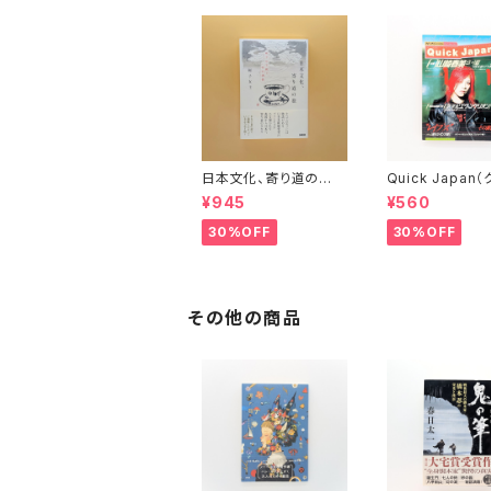
日本文化、寄り道の
Quick Japan
旅 彬子女王殿下特別
ク・ジャパン）Vol.
¥945
¥560
講義
30%OFF
30%OFF
その他の商品