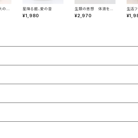
大の脚
星降る庭、愛の音
生類の思想 体液をめ
生活フ
栄光と
ぐって
¥1,980
¥2,970
¥1,9