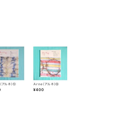
ｅ（アルネ）⑫
Ａｒｎｅ（アルネ）⑱
0
¥400