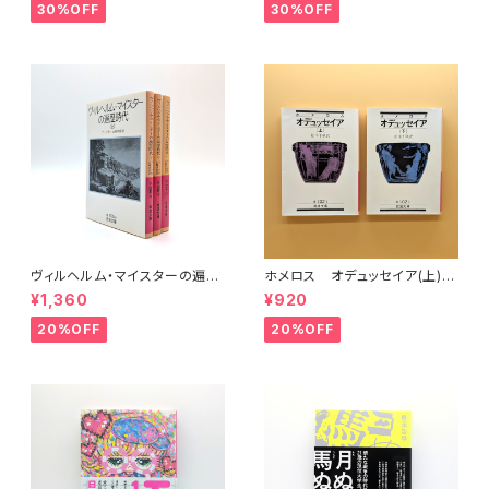
30%OFF
30%OFF
ヴィルヘルム・マイスターの遍歴
ホメロス オデュッセイア(上)
時代 (上)(中)(下)（岩波文庫）
(下) （岩波文庫）
¥1,360
¥920
20%OFF
20%OFF