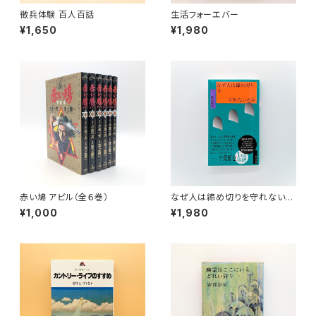
徴兵体験 百人百話
生活フォーエバー
¥1,650
¥1,980
赤い鳩 アピル（全６巻）
なぜ人は締め切りを守れないの
か
¥1,000
¥1,980