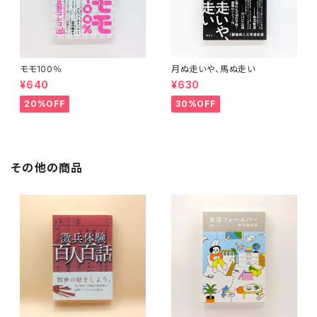
モモ100％
月ぬ走いや、馬ぬ走い
¥640
¥630
20%OFF
30%OFF
その他の商品