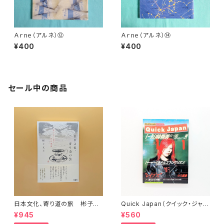
Ａｒｎｅ（アルネ）⑫
Ａｒｎｅ（アルネ）⑭
¥400
¥400
セール中の商品
日本文化、寄り道の旅 彬子女
Quick Japan（クイック・ジャパ
王殿下特別講義
ン）Vol.11
¥945
¥560