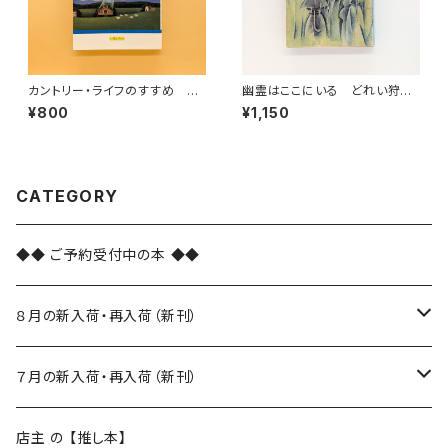
カントリー・ライフのすすめ
幽霊はここにいる どれい狩り
新・田舎ぐらし（いるかブック）
（新潮文庫）
¥800
¥1,150
CATEGORY
◆◆ ご予約受付中の本 ◆◆
８月の新入荷・再入荷（新刊）
新入荷
７月の新入荷・再入荷（新刊）
再入荷
新入荷
店主 の 【推し本】