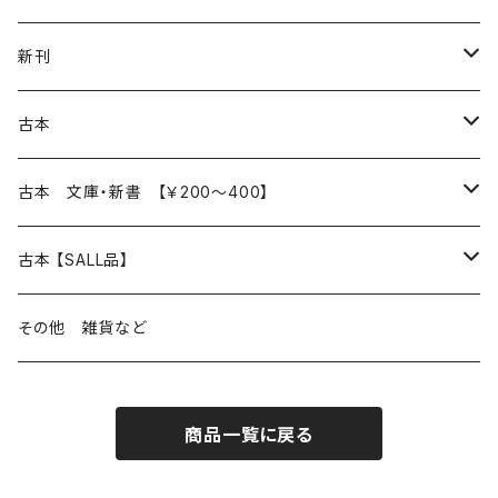
再入荷
新刊
本 の あれこれ
古本
読書のこと
文芸
本 の あれこれ
古本 文庫・新書 【￥200～400】
本屋のこと
近代小説 エッセイ 戯曲（日本人作家）
読書のこと
日々 の できこと
日本文学
日本文学
古本 【SALL品】
出版のこと
現代小説 エッセイ 戯曲（日本人作家）
本屋のこと
日常の 風景 群像
小説 エッセイ 戯曲（日本人作家）
小説 エッセイ 戯曲
生き方 ライフスタイル
海外文学
海外文学
20％OFF
その他 雑貨など
近代小説 エッセイ 戯曲（外国人作家）
出版のこと
コラム 雑記
ミステリー サスペンス ホラー（日本人作家）
ミステリー サスペンス SF ホラー
スタイル が ある 生活
小説 エッセイ 戯曲（外国人作家）
趣味 ファッション 生活用品 雑貨
日々 の できごと
児童文学
30％OFF
商品一覧に戻る
現代小説 エッセイ 戯曲（外国人作家）
日記 書簡
ファンタジー SF 時代小説 幻想文学（日本人作家）
詩歌
人生 生き方 について考える
詩（外国人作家）
趣味
日常の 風景 群像
食べ物 料理
生き方 ライフスタイル
50％OFF