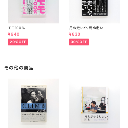
モモ100％
月ぬ走いや、馬ぬ走い
¥640
¥630
20%OFF
30%OFF
その他の商品