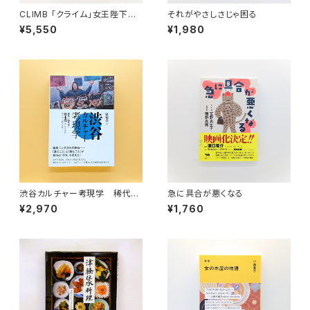
CLIMB 「クライム」女王陛下の
それがやさしさじゃ困る
ロンドン
¥5,550
¥1,980
渋谷カルチャー考現学 稀代の
急に具合が悪くなる
編集家・橋本徹(SUBURBIA)ラ
¥2,970
¥1,760
イフ・ヒストリー