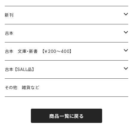
再入荷
新刊
本 の あれこれ
古本
読書のこと
文芸
本 の あれこれ
古本 文庫・新書 【￥200～400】
本屋のこと
近代小説 エッセイ 戯曲（日本人作家）
読書のこと
日々 の できこと
日本文学
日本文学
古本 【SALL品】
出版のこと
現代小説 エッセイ 戯曲（日本人作家）
本屋のこと
日常の 風景 群像
小説 エッセイ 戯曲（日本人作家）
小説 エッセイ 戯曲
生き方 ライフスタイル
海外文学
海外文学
20％OFF
その他 雑貨など
近代小説 エッセイ 戯曲（外国人作家）
出版のこと
コラム 雑記
ミステリー サスペンス ホラー（日本人作家）
ミステリー サスペンス SF ホラー
スタイル が ある 生活
小説 エッセイ 戯曲（外国人作家）
趣味 ファッション 生活用品 雑貨
日々 の できごと
児童文学
30％OFF
商品一覧に戻る
現代小説 エッセイ 戯曲（外国人作家）
日記 書簡
ファンタジー SF 時代小説 幻想文学（日本人作家）
詩歌
人生 生き方 について考える
詩（外国人作家）
趣味
日常の 風景 群像
食べ物 料理
生き方 ライフスタイル
50％OFF