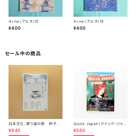
Ａｒｎｅ（アルネ）⑫
Ａｒｎｅ（アルネ）⑭
¥400
¥400
セール中の商品
日本文化、寄り道の旅 彬子女
Quick Japan（クイック・ジャパ
王殿下特別講義
ン）Vol.11
¥945
¥560