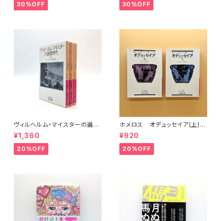
30%OFF
30%OFF
ヴィルヘルム・マイスターの遍歴
ホメロス オデュッセイア(上)
時代 (上)(中)(下)（岩波文庫）
(下) （岩波文庫）
¥1,360
¥920
20%OFF
20%OFF