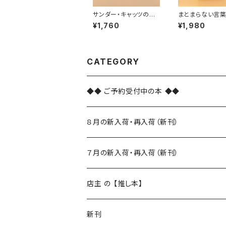
サンダー・キャッツの発
まとまらない言
酵教室
る
¥1,760
¥1,980
CATEGORY
◆◆ ご予約受付中の本 ◆◆
８月の新入荷・再入荷（新刊）
新入荷
７月の新入荷・再入荷（新刊）
再入荷
新入荷
店主 の 【推し本】
再入荷
新刊