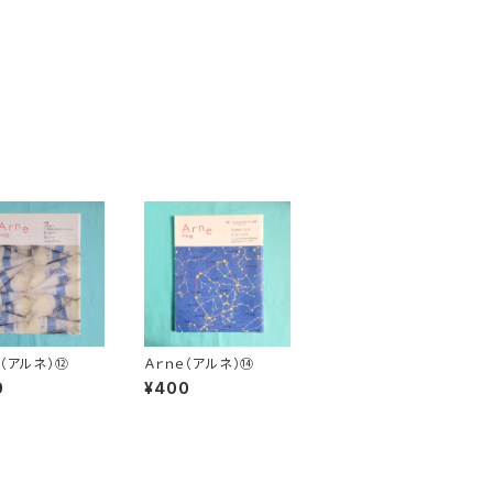
ｅ（アルネ）⑫
Ａｒｎｅ（アルネ）⑭
0
¥400