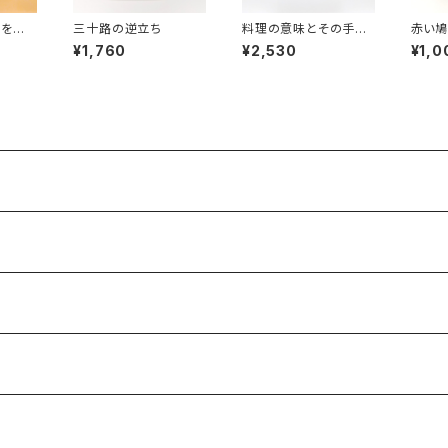
葉を生き
三十路の逆立ち
料理の意味とその手立
赤い鳩
て
¥1,760
¥2,530
¥1,0