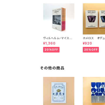
ヴィルヘルム・マイスタ
ホメロス オデュ
ーの遍歴時代 (上)(中)
ア(上)(下) （岩
¥1,360
¥920
(下)（岩波文庫）
20%OFF
20%OFF
その他の商品