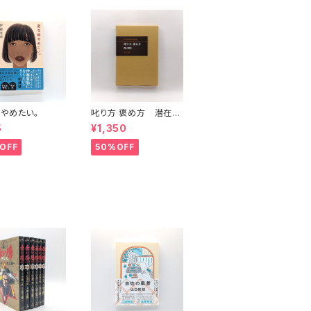
やめたい。
叱り方 褒め方 潜在意
識教育法叢書
5
¥1,350
OFF
50%OFF