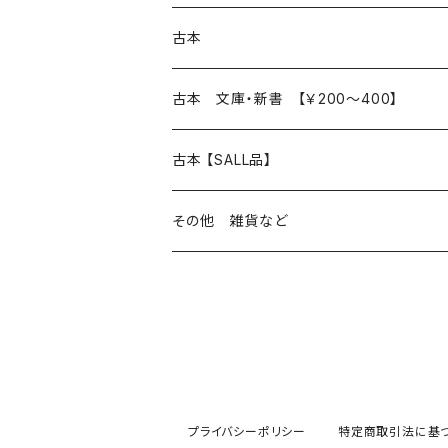
本 の あれこれ
古本
読書のこと
文芸
本 の あれこれ
古本 文庫・新書 【￥200～400】
本屋のこと
近代小説 エッセイ 戯曲（日本人作家）
読書のこと
日々 の できこと
日本文学
日本文学
古本 【SALL品】
出版のこと
現代小説 エッセイ 戯曲（日本人作家）
本屋のこと
日常の 風景 群像
小説 エッセイ 戯曲（日本人作家）
小説 エッセイ 戯曲
生き方 ライフスタイル
海外文学
海外文学
20％OFF
その他 雑貨など
近代小説 エッセイ 戯曲（外国人作家）
出版のこと
コラム 雑記
ミステリー サスペンス ホラー（日本人作家）
ミステリー サスペンス SF ホラー
スタイル が ある 生活
小説 エッセイ 戯曲（外国人作家）
趣味 ファッション 生活用品 雑貨
日々 の できごと
児童文学
30％OFF
現代小説 エッセイ 戯曲（外国人作家）
日記 書簡
ファンタジー SF 時代小説 幻想文学（日本人
詩歌
人生 生き方 について考える
詩（外国人作家）
趣味
日常の 風景 群像
食べ物 料理
生き方 ライフスタイル
50％OFF
詩
詩
批評 評論
仕事 の スタイル
ミステリー サスペンス ホラー（外国人作家）
衣服 ファッション
コラム 雑記
食べ物 の こだわり 思い出
スタイルがある 生活
旅 お散歩 街歩き
趣味 ファッション 生活用品 雑貨
プライバシーポリシー
特定商取引法に基
短歌 俳句 川柳
短歌 俳句 川柳