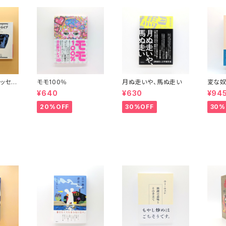
ッセイ
モモ100％
月ぬ走いや、馬ぬ走い
変な奴
波文庫）
¥640
¥630
¥94
20%OFF
30%OFF
30%