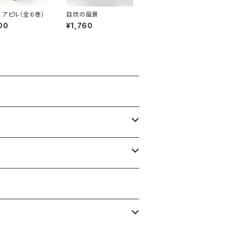
 アピル（全６巻）
自炊の風景
00
¥1,760