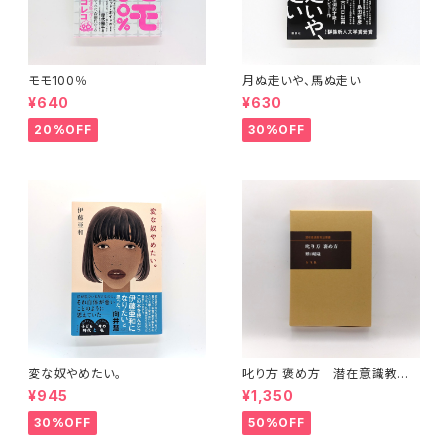
モモ100％
月ぬ走いや、馬ぬ走い
¥640
¥630
20%OFF
30%OFF
変な奴やめたい。
叱り方 褒め方 潜在意識教育
法叢書
¥945
¥1,350
30%OFF
50%OFF