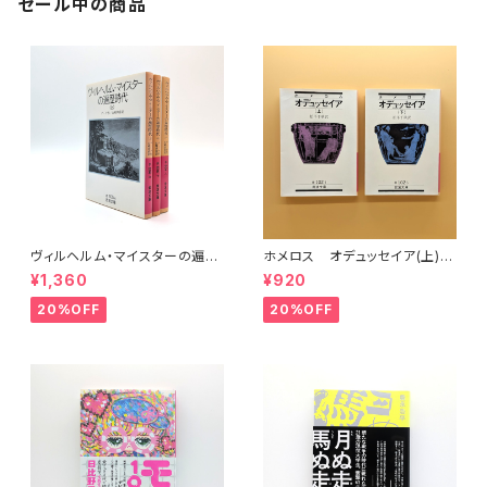
セール中の商品
ヴィルヘルム・マイスターの遍歴
ホメロス オデュッセイア(上)
時代 (上)(中)(下)（岩波文庫）
(下) （岩波文庫）
¥1,360
¥920
20%OFF
20%OFF