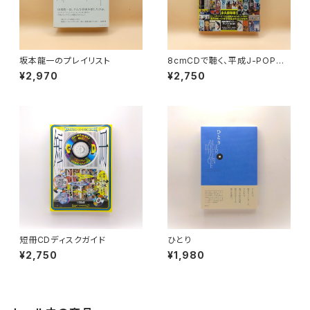
坂本龍一のプレイリスト
8cmCDで聴く、平成J-POPデ
ィスクガイド 「小室」系、「ビー
¥2,970
¥2,750
イング」系、「渋谷」系──CDが
もっとも売れた90年代の名曲2
00
短冊CDディスクガイド
ひとり
¥2,750
¥1,980