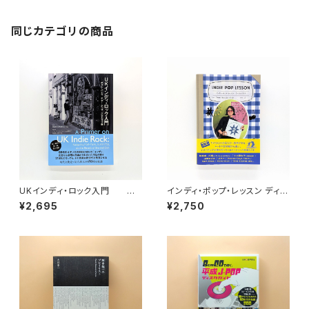
同じカテゴリの商品
UKインディ・ロック入門 ポ
インディ・ポップ・レッスン ディス
スト・パンク、ギター・ポップ、スカ
クガイド
¥2,695
¥2,750
とダブ編