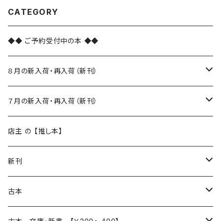
CATEGORY
◆◆ ご予約受付中の本 ◆◆
８月の新入荷・再入荷（新刊）
新入荷
７月の新入荷・再入荷（新刊）
再入荷
新入荷
店主 の 【推し本】
再入荷
新刊
本 の あれこれ
古本
読書のこと
文芸
本 の あれこれ