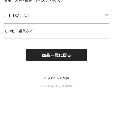
古本 文庫・新書 【￥200～400】
本屋のこと
近代小説 エッセイ 戯曲（日本人作家）
読書のこと
日々 の できこと
日本文学
日本文学
古本 【SALL品】
出版のこと
現代小説 エッセイ 戯曲（日本人作家）
本屋のこと
日常の 風景 群像
小説 エッセイ 戯曲（日本人作家）
小説 エッセイ 戯曲
生き方 ライフスタイル
海外文学
海外文学
20％OFF
その他 雑貨など
近代小説 エッセイ 戯曲（外国人作家）
出版のこと
コラム 雑記
ミステリー サスペンス ホラー（日本人作家）
ミステリー サスペンス SF ホラー
スタイル が ある 生活
小説 エッセイ 戯曲（外国人作家）
趣味 ファッション 生活用品 雑貨
日々 の できごと
児童文学
30％OFF
商品一覧に戻る
現代小説 エッセイ 戯曲（外国人作家）
日記 書簡
ファンタジー SF 時代小説 幻想文学（日本人作家）
詩歌
人生 生き方 について考える
詩（外国人作家）
趣味
日常の 風景 群像
食べ物 料理
生き方 ライフスタイル
50％OFF
詩
詩
批評 評論
仕事 の スタイル
ミステリー サスペンス ホラー（外国人作家）
衣服 ファッション
コラム 雑記
食べ物 の こだわり 思い出
スタイルがある 生活
旅 お散歩 街歩き
趣味 ファッション 生活用品 雑貨
© まわりみち文庫
Powered by
短歌 俳句 川柳
短歌 俳句 川柳
健康 メンタルヘルス
ファンタジー SF 幻想文学（外国人作家）
雑貨 生活用品 インテリア
日記 書簡
料理 レシピ
人生 生き方 について考える
旅
趣味
自然 と ふれあう
食べ物 料理
評論 評伝 など
評論 評伝など
評論 評伝 など
食 の 知識 ガイド
仕事 の スタイル
お散歩 街歩き
衣服 ファッション
動物 昆虫
食べ物 の こだわり 思い出
マンガ 絵本 イラスト
旅 お散歩 街歩き