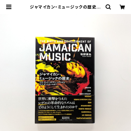
ジャマイカン・ミュージックの歴史
スカ、ロック・ステディ、レゲエからダ
ブ、ダンスホールまで | まわりみち文
庫