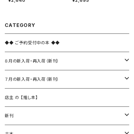
¥2,640
¥2,695
とダブ編
CATEGORY
◆◆ ご予約受付中の本 ◆◆
８月の新入荷・再入荷（新刊）
新入荷
７月の新入荷・再入荷（新刊）
再入荷
新入荷
店主 の 【推し本】
再入荷
新刊
本 の あれこれ
古本