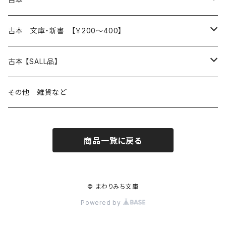
読書のこと
文芸
本 の あれこれ
古本 文庫・新書 【￥200～400】
本屋のこと
近代小説 エッセイ 戯曲（日本人作家）
読書のこと
日々 の できこと
日本文学
日本文学
古本 【SALL品】
出版のこと
現代小説 エッセイ 戯曲（日本人作家）
本屋のこと
日常の 風景 群像
小説 エッセイ 戯曲（日本人作家）
小説 エッセイ 戯曲
生き方 ライフスタイル
海外文学
海外文学
20％OFF
その他 雑貨など
近代小説 エッセイ 戯曲（外国人作家）
出版のこと
コラム 雑記
ミステリー サスペンス ホラー（日本人作家）
ミステリー サスペンス SF ホラー
スタイル が ある 生活
小説 エッセイ 戯曲（外国人作家）
趣味 ファッション 生活用品 雑貨
日々 の できごと
児童文学
30％OFF
商品一覧に戻る
現代小説 エッセイ 戯曲（外国人作家）
日記 書簡
ファンタジー SF 時代小説 幻想文学（日本人作家）
詩歌
人生 生き方 について考える
詩（外国人作家）
趣味
日常の 風景 群像
食べ物 料理
生き方 ライフスタイル
50％OFF
詩
詩
批評 評論
仕事 の スタイル
ミステリー サスペンス ホラー（外国人作家）
衣服 ファッション
コラム 雑記
食べ物 の こだわり 思い出
スタイルがある 生活
旅 お散歩 街歩き
趣味 ファッション 生活用品 雑貨
© まわりみち文庫
Powered by
短歌 俳句 川柳
短歌 俳句 川柳
健康 メンタルヘルス
ファンタジー SF 幻想文学（外国人作家）
雑貨 生活用品 インテリア
日記 書簡
料理 レシピ
人生 生き方 について考える
旅
趣味
自然 と ふれあう
食べ物 料理