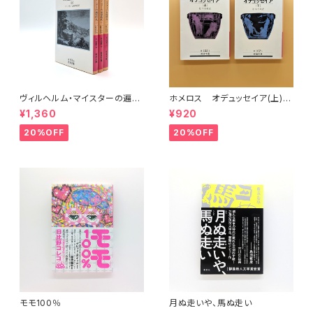
ヴィルヘルム・マイスターの遍歴
ホメロス オデュッセイア(上)
時代 (上)(中)(下)（岩波文庫）
(下) （岩波文庫）
¥1,360
¥920
20%OFF
20%OFF
モモ100％
月ぬ走いや、馬ぬ走い