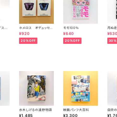
イスタ
ホメロス オデュッセイ
モモ100％
月ぬ走
)(中)
ア(上)(下) （岩波文庫）
¥920
¥640
¥63
20%OFF
20%OFF
30%
水木しげるの遠野物語
映画パンフ大百科
自炊
¥1,485
¥3,300
¥1,7