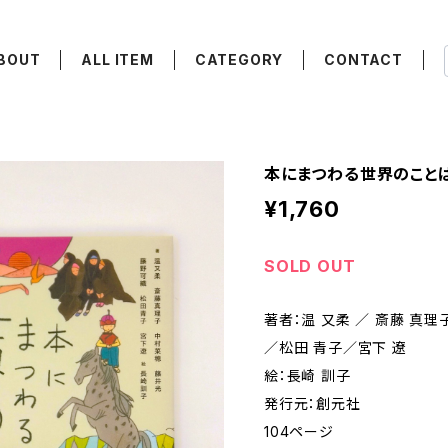
BOUT
ALL ITEM
CATEGORY
CONTACT
本にまつわる世界のこと
¥1,760
SOLD OUT
著者：温 又柔 ／ 斎藤 真
／松田 青子／宮下 遼
絵：長崎 訓子
発行元：創元社
104ページ