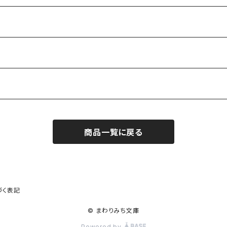
商品一覧に戻る
作家）
づく表記
© まわりみち文庫
Powered by