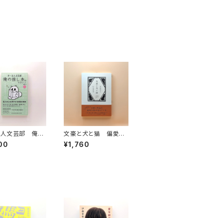
芸人文芸部 俺の
文豪と犬と猫 偏愛で
。マガジン Vol.
読み解く日本文学
00
¥1,760