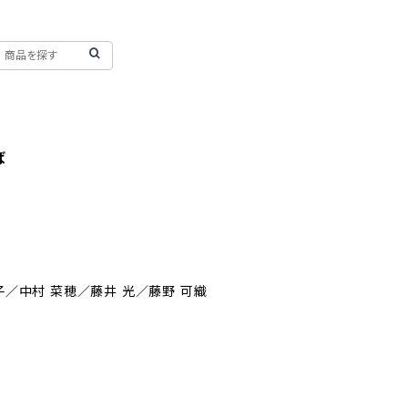
ば
理子／中村 菜穂／藤井 光／藤野 可織