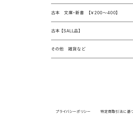
読書のこと
文芸
本 の あれこれ
古本 文庫・新書 【￥200～400】
本屋のこと
近代小説 エッセイ 戯曲（日本人作家）
読書のこと
日々 の できこと
日本文学
日本文学
古本 【SALL品】
出版のこと
現代小説 エッセイ 戯曲（日本人作家）
本屋のこと
日常の 風景 群像
小説 エッセイ 戯曲（日本人作家）
小説 エッセイ 戯曲
生き方 ライフスタイル
海外文学
海外文学
20％OFF
その他 雑貨など
近代小説 エッセイ 戯曲（外国人作家）
出版のこと
コラム 雑記
ミステリー サスペンス ホラー（日本人作家）
ミステリー サスペンス SF ホラー
スタイル が ある 生活
小説 エッセイ 戯曲（外国人作家）
趣味 ファッション 生活用品 雑貨
日々 の できごと
児童文学
30％OFF
現代小説 エッセイ 戯曲（外国人作家）
日記 書簡
ファンタジー SF 時代小説 幻想文学（日本人
詩歌
人生 生き方 について考える
詩（外国人作家）
趣味
日常の 風景 群像
食べ物 料理
生き方 ライフスタイル
50％OFF
詩
詩
批評 評論
仕事 の スタイル
ミステリー サスペンス ホラー（外国人作家）
衣服 ファッション
コラム 雑記
食べ物 の こだわり 思い出
スタイルがある 生活
旅 お散歩 街歩き
趣味 ファッション 生活用品 雑貨
プライバシーポリシー
特定商取引法に基
短歌 俳句 川柳
短歌 俳句 川柳
健康 メンタルヘルス
ファンタジー SF 幻想文学（外国人作家）
雑貨 生活用品 インテリア
日記 書簡
料理 レシピ
人生 生き方 について考える
旅
趣味
自然 と ふれあう
食べ物 料理
評論 評伝 など
評論 評伝など