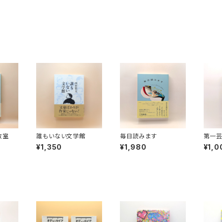
教室
誰もいない文学館
毎日読みます
第一
推し本
¥1,350
¥1,980
¥1,0
1