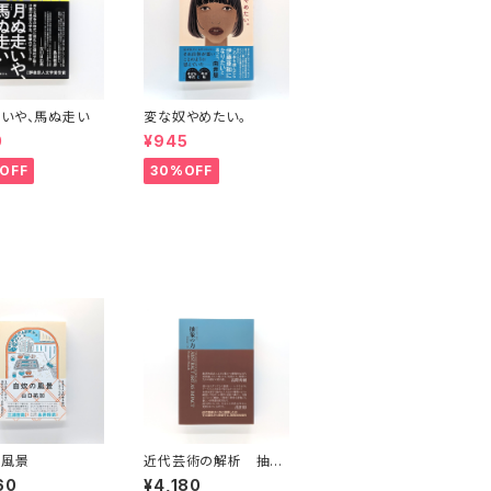
いや、馬ぬ走い
変な奴やめたい。
0
¥945
OFF
30%OFF
の風景
近代芸術の解析 抽象
の力
60
¥4,180