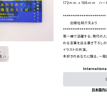
172ｍｍ × 196ｍｍ ハ
***********************
出版社紹介文より
***********************
第一線で活躍する、現代の人
わる言葉を巡る書き下ろしのシ
イラストの共演――。
本好きのあなたに贈る、一風
Internationa
日本国内