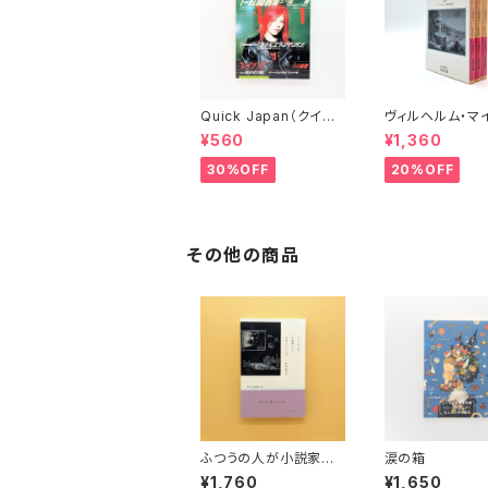
Quick Japan（クイッ
ヴィルヘルム・マ
ク・ジャパン）Vol.11
ーの遍歴時代 (上
¥560
¥1,360
(下)（岩波文庫）
30%OFF
20%OFF
その他の商品
ふつうの人が小説家と
涙の箱
して生活していくには
¥1,760
¥1,650