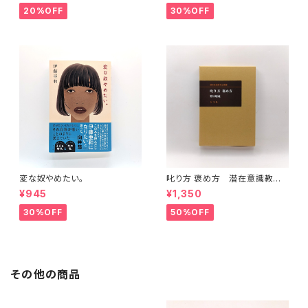
20%OFF
30%OFF
変な奴やめたい。
叱り方 褒め方 潜在意識教育
法叢書
¥945
¥1,350
30%OFF
50%OFF
その他の商品