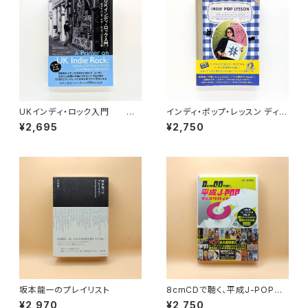
UKインディ・ロック入門 ポ
インディ・ポップ・レッスン ディス
スト・パンク、ギター・ポップ、スカ
クガイド
¥2,695
¥2,750
とダブ編
坂本龍一のプレイリスト
8cmCDで聴く、平成J-POPデ
ィスクガイド 「小室」系、「ビー
¥2,970
¥2,750