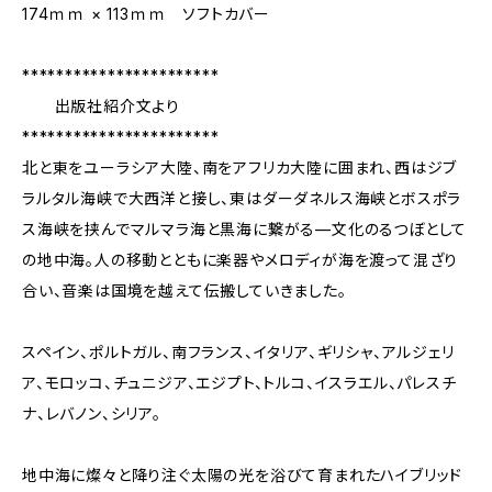
174ｍｍ × 113ｍｍ ソフトカバー
***********************
出版社紹介文より
***********************
北と東をユーラシア大陸、南をアフリカ大陸に囲まれ、西はジブ
ラルタル海峡で大西洋と接し、東はダーダネルス海峡とボスポラ
ス海峡を挟んでマルマラ海と黒海に繋がる—文化のるつぼとして
の地中海。人の移動とともに楽器やメロディが海を渡って混ざり
合い、音楽は国境を越えて伝搬していきました。
スペイン、ポルトガル、南フランス、イタリア、ギリシャ、アルジェリ
ア、モロッコ、チュニジア、エジプト、トルコ、イスラエル、パレスチ
ナ、レバノン、シリア。
地中海に燦々と降り注ぐ太陽の光を浴びて育まれたハイブリッド