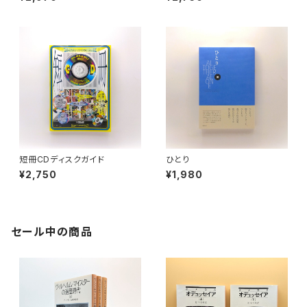
イング」系、「渋谷」系──CDが
もっとも売れた90年代の名曲2
00
短冊CDディスクガイド
ひとり
¥2,750
¥1,980
セール中の商品