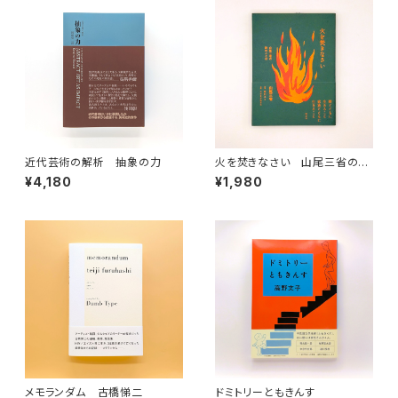
近代芸術の解析 抽象の力
火を焚きなさい 山尾三省の詩
のことば
¥4,180
¥1,980
メモランダム 古橋悌二
ドミトリーともきんす