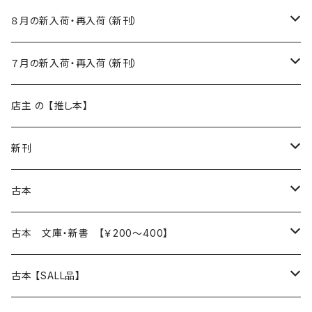
８月の新入荷・再入荷（新刊）
新入荷
７月の新入荷・再入荷（新刊）
再入荷
新入荷
店主 の 【推し本】
再入荷
新刊
本 の あれこれ
古本
読書のこと
文芸
本 の あれこれ
古本 文庫・新書 【￥200～400】
本屋のこと
近代小説 エッセイ 戯曲（日本人作家）
読書のこと
日々 の できこと
日本文学
日本文学
古本 【SALL品】
出版のこと