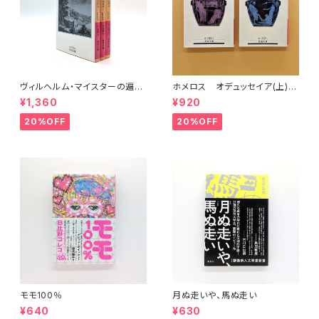
ヴィルヘルム・マイスターの遍歴
ホメロス オデュッセイア(上)
時代 (上)(中)(下)（岩波文庫）
(下) （岩波文庫）
¥1,360
¥920
20%OFF
20%OFF
モモ100％
月ぬ走いや、馬ぬ走い
¥640
¥630