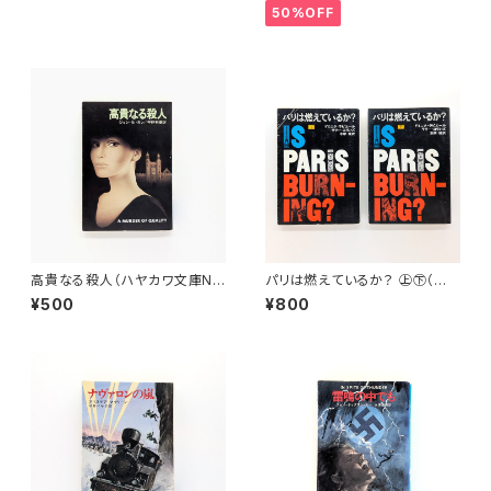
50%OFF
高貴なる殺人（ハヤカワ文庫N
パリは燃えているか？ ㊤㊦（ハ
V）
ヤカワ文庫NF）
¥500
¥800