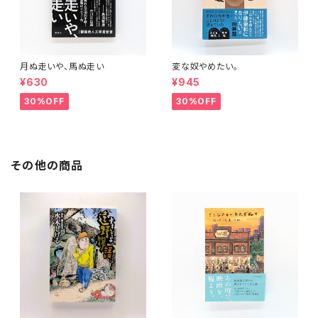
月ぬ走いや、馬ぬ走い
変な奴やめたい。
¥630
¥945
30%OFF
30%OFF
その他の商品