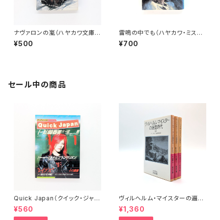
ナヴァロンの嵐（ハヤカワ文庫N
雷鳴の中でも（ハヤカワ・ミステ
V)
リ文庫）
¥500
¥700
セール中の商品
Quick Japan（クイック・ジャパ
ヴィルヘルム・マイスターの遍歴
ン）Vol.11
時代 (上)(中)(下)（岩波文庫）
¥560
¥1,360