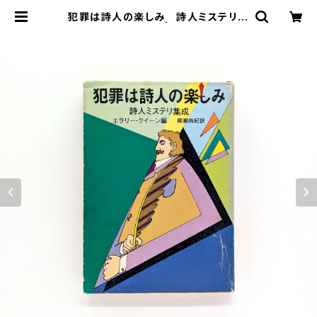
犯罪は詩人の楽しみ 詩人ミステリ集
成（創元推理文庫） | まわりみち文庫