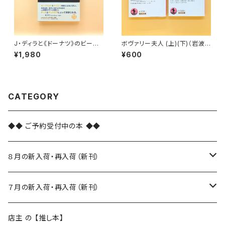
J・ディラと《ドーナツ》のビート
ボヴァリー夫人 (上)(下)（岩波
革命
文庫）
¥1,980
¥600
CATEGORY
◆◆ ご予約受付中の本 ◆◆
８月の新入荷・再入荷（新刊）
新入荷
７月の新入荷・再入荷（新刊）
再入荷
新入荷
店主 の 【推し本】