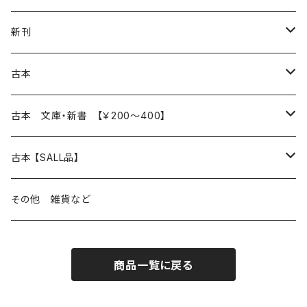
再入荷
新刊
本 の あれこれ
古本
読書のこと
文芸
本 の あれこれ
古本 文庫・新書 【￥200～400】
本屋のこと
近代小説 エッセイ 戯曲（日本人作家）
読書のこと
日々 の できこと
日本文学
日本文学
古本 【SALL品】
出版のこと
現代小説 エッセイ 戯曲（日本人作家）
本屋のこと
日常の 風景 群像
小説 エッセイ 戯曲（日本人作家）
小説 エッセイ 戯曲
生き方 ライフスタイル
海外文学
海外文学
20％OFF
その他 雑貨など
近代小説 エッセイ 戯曲（外国人作家）
出版のこと
コラム 雑記
ミステリー サスペンス ホラー（日本人作家）
ミステリー サスペンス SF ホラー
スタイル が ある 生活
小説 エッセイ 戯曲（外国人作家）
趣味 ファッション 生活用品 雑貨
日々 の できごと
児童文学
30％OFF
商品一覧に戻る
現代小説 エッセイ 戯曲（外国人作家）
日記 書簡
ファンタジー SF 時代小説 幻想文学（日本人作家）
詩歌
人生 生き方 について考える
詩（外国人作家）
趣味
日常の 風景 群像
食べ物 料理
生き方 ライフスタイル
50％OFF