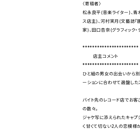
〈寄稿者〉
松永良平(音楽ライター)、青
ス店主)、河村実月(文藝誌『
家)、田口杏奈(グラフィック・
***********************
店主コメント
***********************
ひと組の男女の出会いから別
ーションに合わせて選盤した
バイト先のレコード店でお客
の数々。
ジャケ写に添えられたキャプ
く甘くて切ない2人の恋模様が