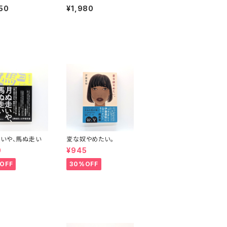
50
¥1,980
いや、馬ぬ走い
変な奴やめたい。
0
¥945
OFF
30%OFF