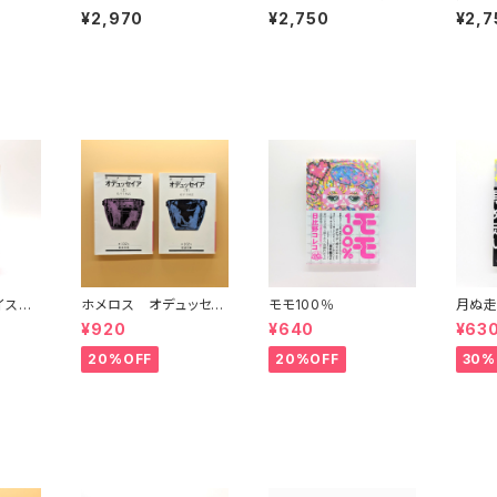
POPディスクガイド
¥2,970
¥2,750
¥2,7
「小室」系、「ビーイング」
系、「渋谷」系──CDが
もっとも売れた90年代
の名曲200
イスタ
ホメロス オデュッセイ
モモ100％
月ぬ走
)(中)
ア(上)(下) （岩波文庫）
¥920
¥640
¥63
20%OFF
20%OFF
30%