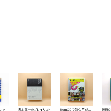
レッス
坂本龍一のプレイリスト
8cmCDで聴く、平成J-
短冊C