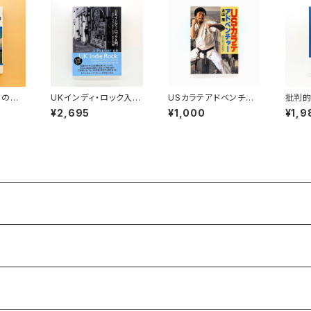
フのす
UKインディ・ロック入
USカラテアドベンチャ
批判
らし（い
門 ポスト・パンク、ギ
ー
て 来
¥2,695
¥1,000
¥1,9
ター・ポップ、スカとダブ
の暮ら
編