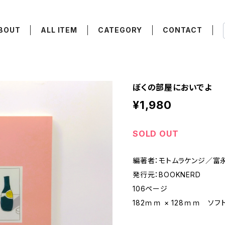
BOUT
ALL ITEM
CATEGORY
CONTACT
ぼくの部屋においでよ
¥1,980
SOLD OUT
編著者：モトムラケンジ／富
発行元：BOOKNERD
106ページ
182ｍｍ × 128ｍｍ ソフ