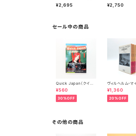
門 ポスト・パンク、ギ
ン ディスクガイド
¥2,695
¥2,750
ター・ポップ、スカとダブ
編
セール中の商品
Quick Japan（クイッ
ヴィルヘルム・マ
ク・ジャパン）Vol.11
ーの遍歴時代 (上
¥560
¥1,360
(下)（岩波文庫）
30%OFF
20%OFF
その他の商品