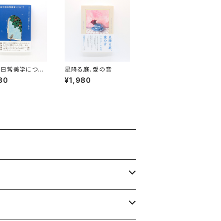
的日常美学につい
星降る庭、愛の音
たるべき「ふつう
80
¥1,980
し」を求めて