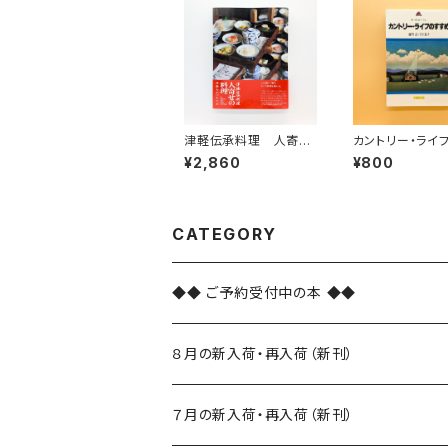
津軽伝承料理 人寄せ
カントリー・ライ
の料理
すめ 新・田舎ぐ
¥2,860
¥800
るかブック）
CATEGORY
◆◆ ご予約受付中の本 ◆◆
８月の新入荷・再入荷（新刊）
新入荷
７月の新入荷・再入荷（新刊）