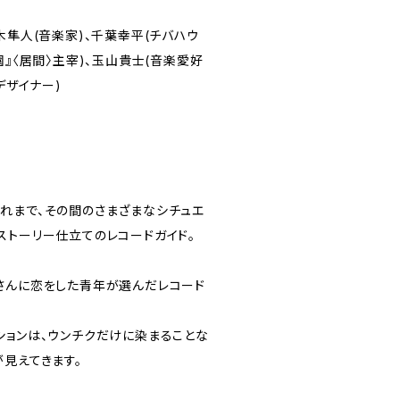
木隼人(音楽家)、千葉幸平(チバハウ
園』〈居間〉主宰)、玉山貴士(音楽愛好
デザイナー)
れまで、その間のさまざまなシチュエ
ストーリー仕立てのレコードガイド。
さんに恋をした青年が選んだレコード
ションは、ウンチクだけに染まることな
見えてきます。