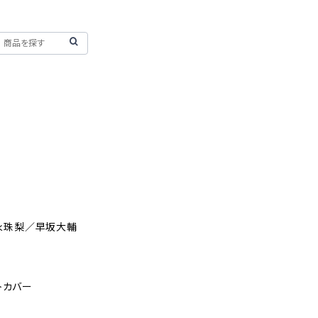
永珠梨／早坂大輔
トカバー