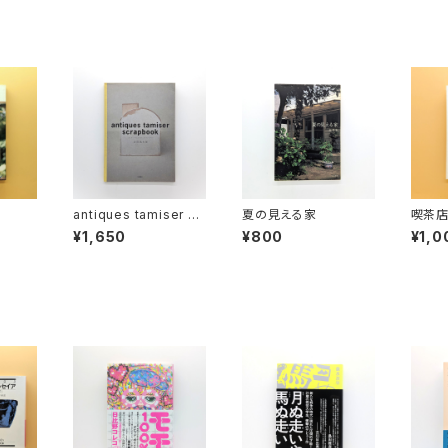
antiques tamiser sc
夏の見える家
喫茶
rapbook（アンティーク
ら聞い
¥1,650
¥800
¥1,0
ス タミゼ ・スクラップブ
ック）