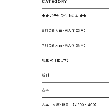
CATEGORY
◆◆ ご予約受付中の本 ◆◆
８月の新入荷・再入荷（新刊）
新入荷
７月の新入荷・再入荷（新刊）
再入荷
新入荷
店主 の 【推し本】
再入荷
新刊
本 の あれこれ
古本
読書のこと
文芸
本 の あれこれ
古本 文庫・新書 【￥200～400】