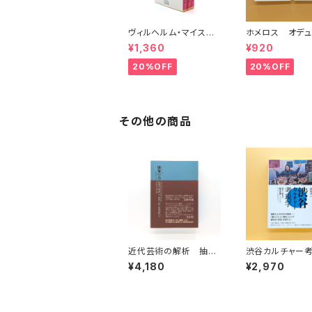
ヴィルヘルム・マイスタ
ホメロス オデュ
ーの遍歴時代 (上)(中)
ア(上)(下) （岩
¥1,360
¥920
(下)（岩波文庫）
20%OFF
20%OFF
その他の商品
近代芸術の解析 抽象
渋谷カルチャー
の力
学 稀代の編集
¥4,180
¥2,970
本徹(SUBURBI
フ・ヒストリー