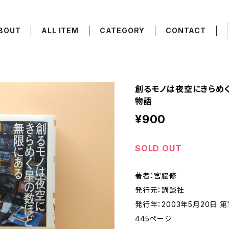
BOUT
ALL ITEM
CATEGORY
CONTACT
創るモノは夜空にきらめ
物語
¥900
SOLD OUT
著者：宮脇修
発行元：講談社
発行年：2003年5月20日 第
445ページ