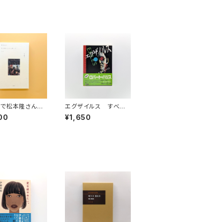
店で松本隆さんか
エグザイルス すべて
たこと
の度は自分へとつなが
00
¥1,650
っている（講談社＋α文
庫）