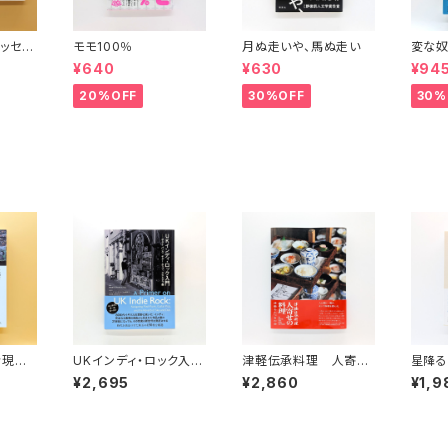
ッセイ
モモ100％
月ぬ走いや、馬ぬ走い
変な奴
波文庫）
¥640
¥630
¥94
20%OFF
30%OFF
30%
考現
UKインディ・ロック入
津軽伝承料理 人寄せ
星降る
家・橋
門 ポスト・パンク、ギ
の料理
¥2,695
¥2,860
¥1,9
A)ライ
ター・ポップ、スカとダブ
編