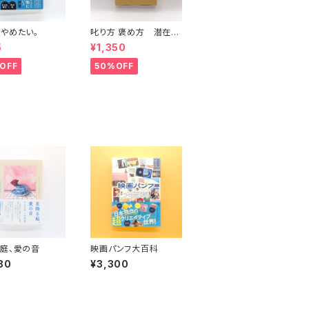
やめたい。
叱り方 褒め方 潜在意
識教育法叢書
5
¥1,350
OFF
50%OFF
庭、愛の音
映画パンフ大百科
80
¥3,300