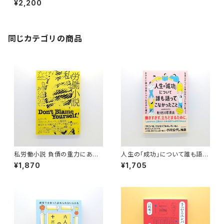
¥2,200
同じカテゴリの商品
私労働小説 負債の重力にあら
人生の「成功」について誰も語っ
がって
てこなかったこと 仕事にすべて
¥1,870
¥1,705
を奪われないために知っておき
たい能力主義という社会の仕組
み