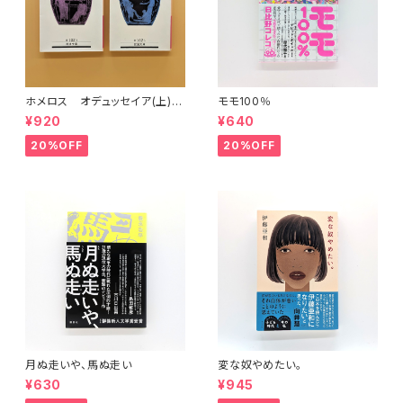
ホメロス オデュッセイア(上)
モモ100％
(下) （岩波文庫）
¥920
¥640
20%OFF
20%OFF
月ぬ走いや、馬ぬ走い
変な奴やめたい。
¥630
¥945