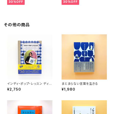
30%OFF
30%OFF
その他の商品
インディ・ポップ・レッスン ディス
まとまらない言葉を生きる
クガイド
¥2,750
¥1,980