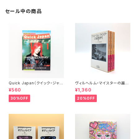
セール中の商品
Quick Japan（クイック・ジャパ
ヴィルヘルム・マイスターの遍歴
ン）Vol.11
時代 (上)(中)(下)（岩波文庫）
¥560
¥1,360
30%OFF
20%OFF