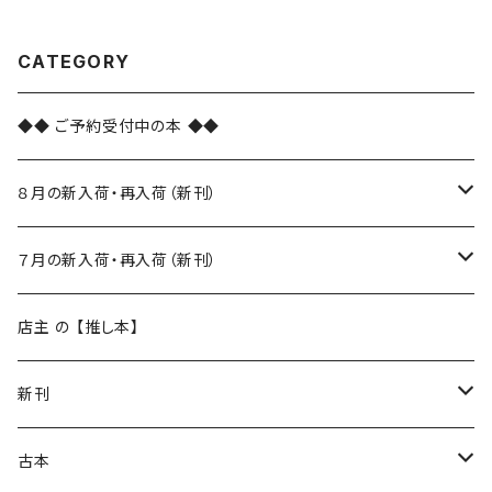
CATEGORY
◆◆ ご予約受付中の本 ◆◆
８月の新入荷・再入荷（新刊）
新入荷
７月の新入荷・再入荷（新刊）
再入荷
新入荷
店主 の 【推し本】
再入荷
新刊
本 の あれこれ
古本