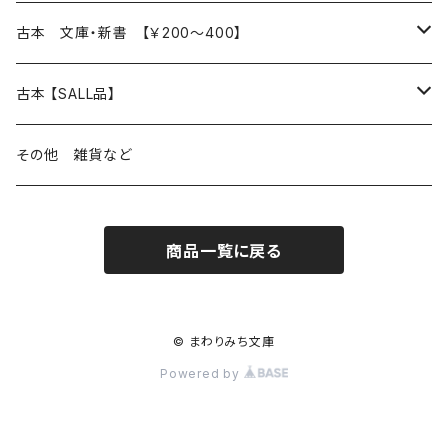
読書のこと
文芸
本 の あれこれ
古本 文庫・新書 【￥200～400】
本屋のこと
近代小説 エッセイ 戯曲（日本人作家）
読書のこと
日々 の できこと
日本文学
日本文学
古本 【SALL品】
出版のこと
現代小説 エッセイ 戯曲（日本人作家）
本屋のこと
日常の 風景 群像
小説 エッセイ 戯曲（日本人作家）
小説 エッセイ 戯曲
生き方 ライフスタイル
海外文学
海外文学
20％OFF
その他 雑貨など
近代小説 エッセイ 戯曲（外国人作家）
出版のこと
コラム 雑記
ミステリー サスペンス ホラー（日本人作家）
ミステリー サスペンス SF ホラー
スタイル が ある 生活
小説 エッセイ 戯曲（外国人作家）
趣味 ファッション 生活用品 雑貨
日々 の できごと
児童文学
30％OFF
商品一覧に戻る
現代小説 エッセイ 戯曲（外国人作家）
日記 書簡
ファンタジー SF 時代小説 幻想文学（日本人作家）
詩歌
人生 生き方 について考える
詩（外国人作家）
趣味
日常の 風景 群像
食べ物 料理
生き方 ライフスタイル
50％OFF
詩
詩
批評 評論
仕事 の スタイル
ミステリー サスペンス ホラー（外国人作家）
衣服 ファッション
コラム 雑記
食べ物 の こだわり 思い出
スタイルがある 生活
旅 お散歩 街歩き
趣味 ファッション 生活用品 雑貨
© まわりみち文庫
Powered by
短歌 俳句 川柳
短歌 俳句 川柳
健康 メンタルヘルス
ファンタジー SF 幻想文学（外国人作家）
雑貨 生活用品 インテリア
日記 書簡
料理 レシピ
人生 生き方 について考える
旅
趣味
自然 と ふれあう
食べ物 料理
評論 評伝 など
評論 評伝など
評論 評伝 など
食 の 知識 ガイド
仕事 の スタイル