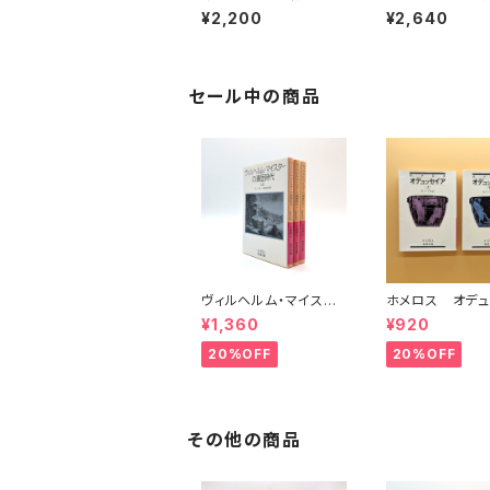
よ アナーカ・フェミニ
きた 失敗のな
¥2,200
¥2,640
ズムのための断章
会は変わっていく
セール中の商品
ヴィルヘルム・マイスタ
ホメロス オデュ
ーの遍歴時代 (上)(中)
ア(上)(下) （岩
¥1,360
¥920
(下)（岩波文庫）
20%OFF
20%OFF
その他の商品