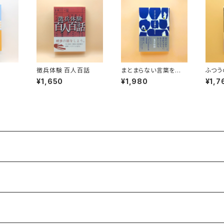
徴兵体験 百人百話
まとまらない言葉を生き
ふつう
る
して生
¥1,650
¥1,980
¥1,7