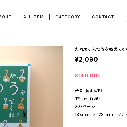
BOUT
ALL ITEM
CATEGORY
CONTACT
だれか、ふつうを教えて
¥2,090
SOLD OUT
著者：倉本智明
発行元：新曜社
208ページ
188ｍｍ × 128ｍｍ ソ