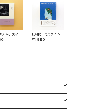
の人が小説家と
批判的日常美学につい
活していくには
て 来たるべき「ふつう
60
¥1,980
の暮らし」を求めて