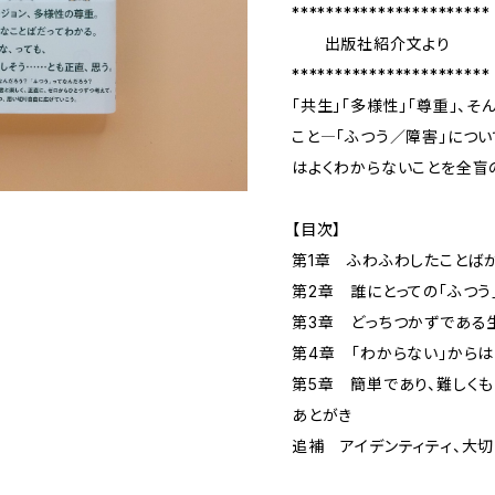
***********************
出版社紹介文より
***********************
「共生」「多様性」「尊重」、
こと―「ふつう／障害」につ
はよくわからないことを全盲
【目次】
第1章 ふわふわしたことば
第2章 誰にとっての「ふつう
第3章 どっちつかずである
第4章 「わからない」から
第5章 簡単であり、難しく
あとがき
追補 アイデンティティ、大