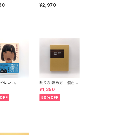
間図書館
80
¥2,970
やめたい。
叱り方 褒め方 潜在意
識教育法叢書
5
¥1,350
OFF
50%OFF