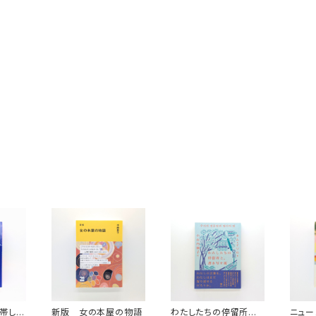
帯して
新版 女の本屋の物語
わたしたちの停留所と、
ニュー