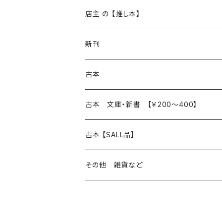
再入荷
新入荷
店主 の 【推し本】
再入荷
新刊
本 の あれこれ
古本
読書のこと
文芸
本 の あれこれ
古本 文庫・新書 【￥200～400】
本屋のこと
近代小説 エッセイ 戯曲（日本人作家）
読書のこと
日々 の できこと
日本文学
日本文学
古本 【SALL品】
出版のこと
現代小説 エッセイ 戯曲（日本人作家）
本屋のこと
日常の 風景 群像
小説 エッセイ 戯曲（日本人作家）
小説 エッセイ 戯曲
生き方 ライフスタイル
海外文学
海外文学
20％OFF
その他 雑貨など
近代小説 エッセイ 戯曲（外国人作家）
出版のこと
コラム 雑記
ミステリー サスペンス ホラー（日本人作家）
ミステリー サスペンス SF ホラー
スタイル が ある 生活
小説 エッセイ 戯曲（外国人作家）
趣味 ファッション 生活用品 雑貨
日々 の できごと
児童文学
30％OFF
現代小説 エッセイ 戯曲（外国人作家）
日記 書簡
ファンタジー SF 時代小説 幻想文学（日本人
詩歌
人生 生き方 について考える
詩（外国人作家）