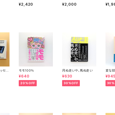
かで社
書き写す夜
の人
¥2,420
¥2,000
¥1,9
ッセイ
モモ100％
月ぬ走いや、馬ぬ走い
変な奴
波文庫）
¥640
¥630
¥94
20%OFF
30%OFF
30%