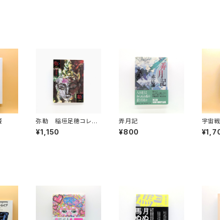
餐
弥勒 稲垣足穂コレク
弄月記
宇宙戦
ション（河出文庫）
マ文庫
¥1,150
¥800
¥1,7