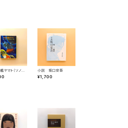
艦ヤマト（ソノラ
小説 坂口安吾
）
00
¥1,700