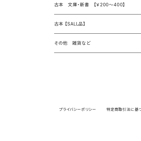
読書のこと
文芸
本 の あれこれ
古本 文庫・新書 【￥200～400】
本屋のこと
近代小説 エッセイ 戯曲（日本人作家）
読書のこと
日々 の できこと
日本文学
日本文学
古本 【SALL品】
出版のこと
現代小説 エッセイ 戯曲（日本人作家）
本屋のこと
日常の 風景 群像
小説 エッセイ 戯曲（日本人作家）
小説 エッセイ 戯曲
生き方 ライフスタイル
海外文学
海外文学
20％OFF
その他 雑貨など
近代小説 エッセイ 戯曲（外国人作家）
出版のこと
コラム 雑記
ミステリー サスペンス ホラー（日本人作家）
ミステリー サスペンス SF ホラー
スタイル が ある 生活
小説 エッセイ 戯曲（外国人作家）
趣味 ファッション 生活用品 雑貨
日々 の できごと
児童文学
30％OFF
現代小説 エッセイ 戯曲（外国人作家）
日記 書簡
ファンタジー SF 時代小説 幻想文学（日本人
詩歌
人生 生き方 について考える
詩（外国人作家）
趣味
日常の 風景 群像
食べ物 料理
生き方 ライフスタイル
50％OFF
詩
詩
批評 評論
仕事 の スタイル
ミステリー サスペンス ホラー（外国人作家）
衣服 ファッション
コラム 雑記
食べ物 の こだわり 思い出
スタイルがある 生活
旅 お散歩 街歩き
趣味 ファッション 生活用品 雑貨
プライバシーポリシー
特定商取引法に基
短歌 俳句 川柳
短歌 俳句 川柳
健康 メンタルヘルス
ファンタジー SF 幻想文学（外国人作家）
雑貨 生活用品 インテリア
日記 書簡
料理 レシピ
人生 生き方 について考える
旅
趣味
自然 と ふれあう
食べ物 料理
評論 評伝 など
評論 評伝など
評論 評伝 など
食 の 知識 ガイド
仕事 の スタイル
お散歩 街歩き
衣服 ファッション
動物 昆虫
食べ物 の こだわり 思い出
マンガ 絵本 イラスト
旅 お散歩 街歩き