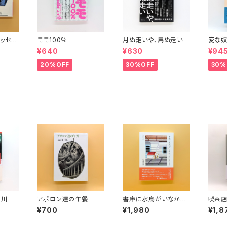
ッセイ
モモ100％
月ぬ走いや、馬ぬ走い
変な奴
波文庫）
¥640
¥630
¥94
20%OFF
30%OFF
30%
く川
アポロン達の午餐
書庫に水鳥がいなかっ
喫茶店
た日のこと 漢詩の手
¥700
¥1,980
¥1,8
帖