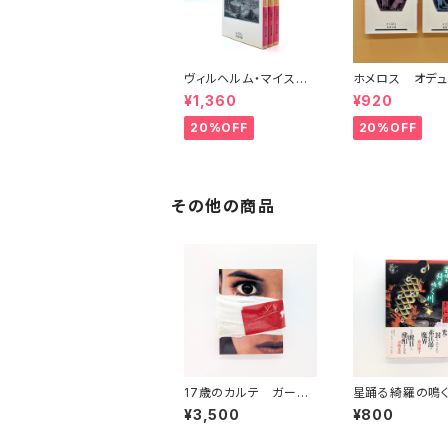
ヴィルヘルム・マイスタ
ホメロス オデュ
ーの遍歴時代 (上)(中)
ア(上)(下) （岩
¥1,360
¥920
(下)（岩波文庫）
20%OFF
20%OFF
その他の商品
17歳のカルテ ガーデ
星踊る綺羅の鳴
ンシネマ・イクスプレス
¥3,500
¥800
第67号 （映画パンフ
レット）