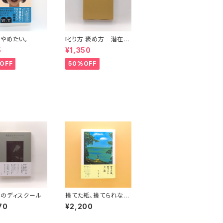
やめたい。
叱り方 褒め方 潜在意
識教育法叢書
5
¥1,350
OFF
50%OFF
のディスクール
捨てた紙、捨てられない
紙
70
¥2,200