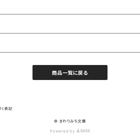
商品一覧に戻る
作家）
づく表記
© まわりみち文庫
Powered by