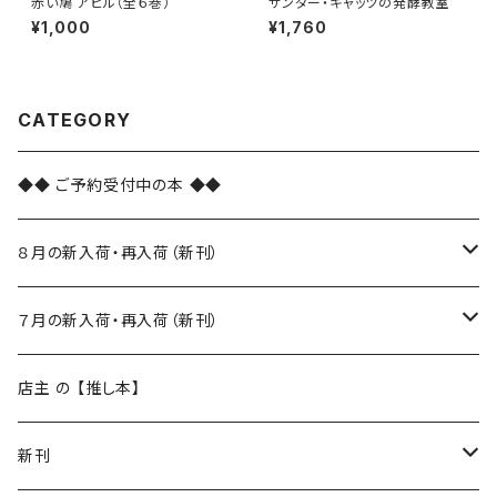
赤い鳩 アピル（全６巻）
サンダー・キャッツの発酵教室
¥1,000
¥1,760
CATEGORY
◆◆ ご予約受付中の本 ◆◆
８月の新入荷・再入荷（新刊）
新入荷
７月の新入荷・再入荷（新刊）
再入荷
新入荷
店主 の 【推し本】
再入荷
新刊