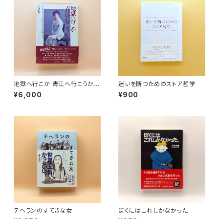
地獄へ行こか 青江へ行こうか
迷いを断つためのストア哲学
女より女らしく・青江ママのゲイ
¥6,000
¥900
道一筋六十年
テヘランのすてきな女
ぼくにはこれしかなかった