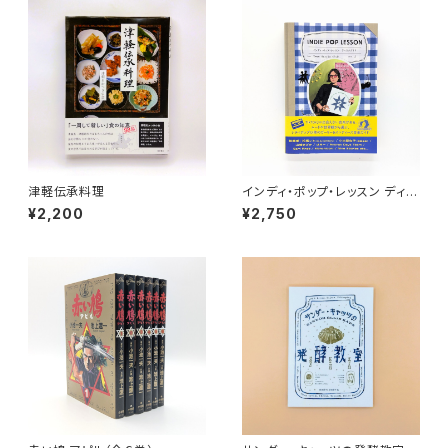
津軽伝承料理
インディ・ポップ・レッスン ディス
クガイド
¥2,200
¥2,750