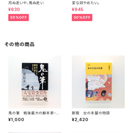
月ぬ走いや、馬ぬ走い
変な奴やめたい。
¥630
¥945
30%OFF
30%OFF
その他の商品
鬼の筆 戦後最大の脚本家・橋
新版 女の本屋の物語
本忍の栄光と挫折
¥1,000
¥2,420