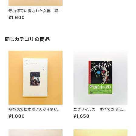
寺山修司に愛された女優 演劇
実験室◎天井桟敷の名華・新高
¥1,600
けい子伝
同じカテゴリの商品
喫茶店で松本隆さんから聞いた
エグザイルス すべての度は自
こと
分へとつながっている（講談社
¥1,000
¥1,650
＋α文庫）