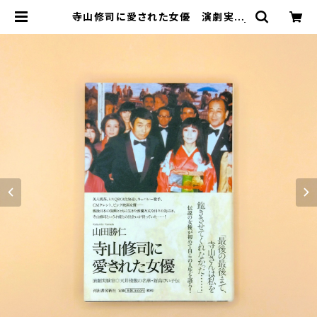
寺山修司に愛された女優 演劇実験
室◎天井桟敷の名華・新高けい子伝 |
まわりみち文庫