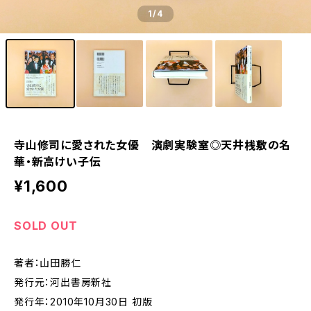
1
/4
寺山修司に愛された女優 演劇実験室◎天井桟敷の名
華・新高けい子伝
¥1,600
SOLD OUT
著者：山田勝仁
発行元：河出書房新社
発行年：2010年10月30日 初版