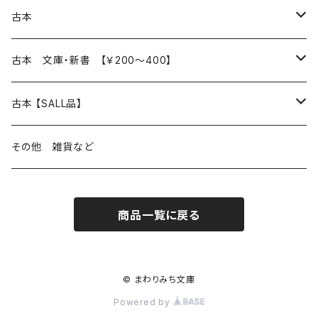
本 の あれこれ
古本
読書のこと
文芸
本 の あれこれ
古本 文庫・新書 【￥200～400】
本屋のこと
近代小説 エッセイ 戯曲（日本人作家）
読書のこと
日々 の できこと
日本文学
日本文学
古本 【SALL品】
出版のこと
現代小説 エッセイ 戯曲（日本人作家）
本屋のこと
日常の 風景 群像
小説 エッセイ 戯曲（日本人作家）
小説 エッセイ 戯曲
生き方 ライフスタイル
海外文学
海外文学
20％OFF
その他 雑貨など
近代小説 エッセイ 戯曲（外国人作家）
出版のこと
コラム 雑記
ミステリー サスペンス ホラー（日本人作家）
ミステリー サスペンス SF ホラー
スタイル が ある 生活
小説 エッセイ 戯曲（外国人作家）
趣味 ファッション 生活用品 雑貨
日々 の できごと
児童文学
30％OFF
商品一覧に戻る
現代小説 エッセイ 戯曲（外国人作家）
日記 書簡
ファンタジー SF 時代小説 幻想文学（日本人作家）
詩歌
人生 生き方 について考える
詩（外国人作家）
趣味
日常の 風景 群像
食べ物 料理
生き方 ライフスタイル
50％OFF
詩
詩
批評 評論
仕事 の スタイル
ミステリー サスペンス ホラー（外国人作家）
衣服 ファッション
コラム 雑記
食べ物 の こだわり 思い出
スタイルがある 生活
旅 お散歩 街歩き
趣味 ファッション 生活用品 雑貨
© まわりみち文庫
Powered by
短歌 俳句 川柳
短歌 俳句 川柳
健康 メンタルヘルス
ファンタジー SF 幻想文学（外国人作家）
雑貨 生活用品 インテリア
日記 書簡
料理 レシピ
人生 生き方 について考える
旅
趣味