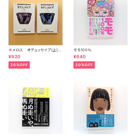
ホメロス オデュッセイア(上)
モモ100％
(下) （岩波文庫）
¥920
¥640
20%OFF
20%OFF