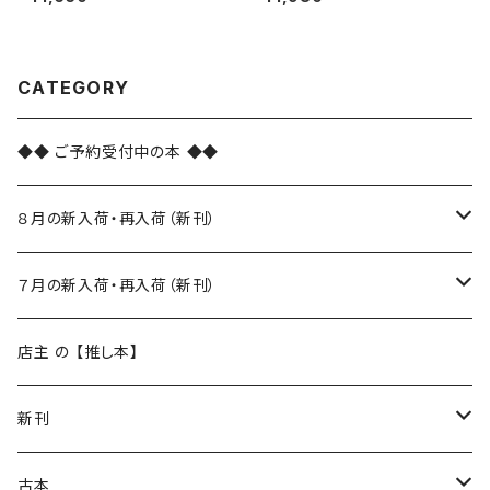
CATEGORY
◆◆ ご予約受付中の本 ◆◆
８月の新入荷・再入荷（新刊）
新入荷
７月の新入荷・再入荷（新刊）
再入荷
新入荷
店主 の 【推し本】
再入荷
新刊
本 の あれこれ
古本