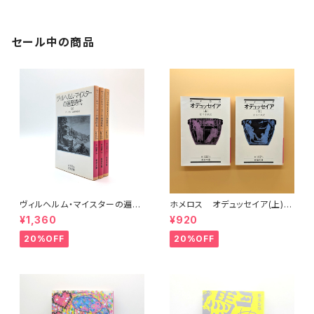
セール中の商品
ヴィルヘルム・マイスターの遍歴
ホメロス オデュッセイア(上)
時代 (上)(中)(下)（岩波文庫）
(下) （岩波文庫）
¥1,360
¥920
20%OFF
20%OFF