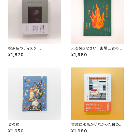
喫茶店のディスクール
火を焚きなさい 山尾三省の詩
のことば
¥1,870
¥1,980
涙の箱
書庫に水鳥がいなかった日のこ
と 漢詩の手帖
¥1,650
¥1,980