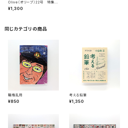
Olive（オリーブ）22号 特集：
Disney－agers ディズニー・
¥1,300
エイジャーになりたい！ 1983
年5月3日
同じカテゴリの商品
職権乱用
考える鉛筆
¥850
¥1,350