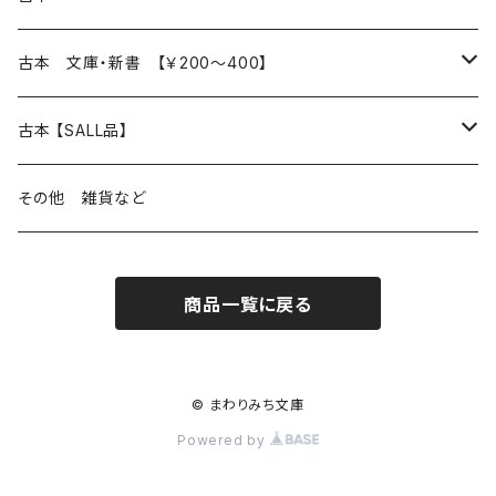
読書のこと
文芸
本 の あれこれ
古本 文庫・新書 【￥200～400】
本屋のこと
近代小説 エッセイ 戯曲（日本人作家）
読書のこと
日々 の できこと
日本文学
日本文学
古本 【SALL品】
出版のこと
現代小説 エッセイ 戯曲（日本人作家）
本屋のこと
日常の 風景 群像
小説 エッセイ 戯曲（日本人作家）
小説 エッセイ 戯曲
生き方 ライフスタイル
海外文学
海外文学
20％OFF
その他 雑貨など
近代小説 エッセイ 戯曲（外国人作家）
出版のこと
コラム 雑記
ミステリー サスペンス ホラー（日本人作家）
ミステリー サスペンス SF ホラー
スタイル が ある 生活
小説 エッセイ 戯曲（外国人作家）
趣味 ファッション 生活用品 雑貨
日々 の できごと
児童文学
30％OFF
商品一覧に戻る
現代小説 エッセイ 戯曲（外国人作家）
日記 書簡
ファンタジー SF 時代小説 幻想文学（日本人作家）
詩歌
人生 生き方 について考える
詩（外国人作家）
趣味
日常の 風景 群像
食べ物 料理
生き方 ライフスタイル
50％OFF
詩
詩
批評 評論
仕事 の スタイル
ミステリー サスペンス ホラー（外国人作家）
衣服 ファッション
コラム 雑記
食べ物 の こだわり 思い出
スタイルがある 生活
旅 お散歩 街歩き
趣味 ファッション 生活用品 雑貨
© まわりみち文庫
Powered by
短歌 俳句 川柳
短歌 俳句 川柳
健康 メンタルヘルス
ファンタジー SF 幻想文学（外国人作家）
雑貨 生活用品 インテリア
日記 書簡
料理 レシピ
人生 生き方 について考える
旅
趣味
自然 と ふれあう
食べ物 料理