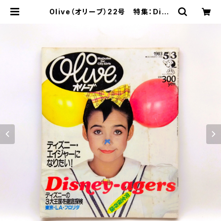
Olive（オリーブ）22号 特集：Disn
ey－agers ディズニー・エイジャー
になりたい！ 1983年5月3日 | まわ
りみち文庫