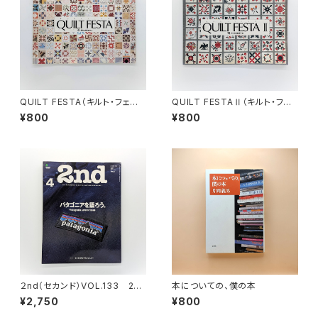
QUILT FESTA（キルト・フェス
QUILT FESTAⅡ（キルト・フェ
タ）
スタⅡ）
¥800
¥800
２nd（セカンド）VOL.133 201
本についての、僕の本
8年4月号 パタゴニアを語ろう
¥2,750
¥800