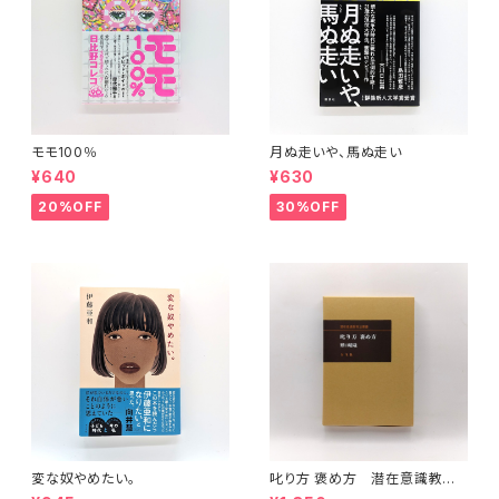
モモ100％
月ぬ走いや、馬ぬ走い
¥640
¥630
20%OFF
30%OFF
変な奴やめたい。
叱り方 褒め方 潜在意識教育
法叢書