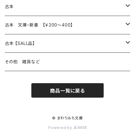
本 の あれこれ
古本
読書のこと
文芸
本 の あれこれ
古本 文庫・新書 【￥200～400】
本屋のこと
近代小説 エッセイ 戯曲（日本人作家）
読書のこと
日々 の できこと
日本文学
日本文学
古本 【SALL品】
出版のこと
現代小説 エッセイ 戯曲（日本人作家）
本屋のこと
日常の 風景 群像
小説 エッセイ 戯曲（日本人作家）
小説 エッセイ 戯曲
生き方 ライフスタイル
海外文学
海外文学
20％OFF
その他 雑貨など
近代小説 エッセイ 戯曲（外国人作家）
出版のこと
コラム 雑記
ミステリー サスペンス ホラー（日本人作家）
ミステリー サスペンス SF ホラー
スタイル が ある 生活
小説 エッセイ 戯曲（外国人作家）
趣味 ファッション 生活用品 雑貨
日々 の できごと
児童文学
30％OFF
商品一覧に戻る
現代小説 エッセイ 戯曲（外国人作家）
日記 書簡
ファンタジー SF 時代小説 幻想文学（日本人作家）
詩歌
人生 生き方 について考える
詩（外国人作家）
趣味
日常の 風景 群像
食べ物 料理
生き方 ライフスタイル
50％OFF
詩
詩
批評 評論
仕事 の スタイル
ミステリー サスペンス ホラー（外国人作家）
衣服 ファッション
コラム 雑記
食べ物 の こだわり 思い出
スタイルがある 生活
旅 お散歩 街歩き
趣味 ファッション 生活用品 雑貨
© まわりみち文庫
Powered by
短歌 俳句 川柳
短歌 俳句 川柳
健康 メンタルヘルス
ファンタジー SF 幻想文学（外国人作家）
雑貨 生活用品 インテリア
日記 書簡
料理 レシピ
人生 生き方 について考える
旅
趣味
自然 と ふれあう
食べ物 料理