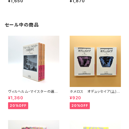
¥1,650
¥1,870
セール中の商品
ヴィルヘルム・マイスターの遍歴
ホメロス オデュッセイア(上)
時代 (上)(中)(下)（岩波文庫）
(下) （岩波文庫）
¥1,360
¥920
20%OFF
20%OFF