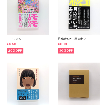
モモ100％
月ぬ走いや、馬ぬ走い
¥640
¥630
20%OFF
30%OFF