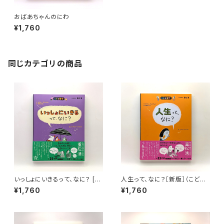
おばあちゃんのにわ
¥1,760
同じカテゴリの商品
いっしょにいきるって、なに？ [新
人生って、なに？［新版］（こども
版]（こども哲学）
哲学）
¥1,760
¥1,760