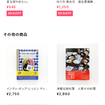
変な奴やめたい。
叱り方 褒め方 潜在意識教育
法叢書
¥945
¥1,350
30%OFF
50%OFF
その他の商品
インディ・ポップ・レッスン ディス
津軽伝承料理 人寄せの料理
クガイド
¥2,750
¥2,860