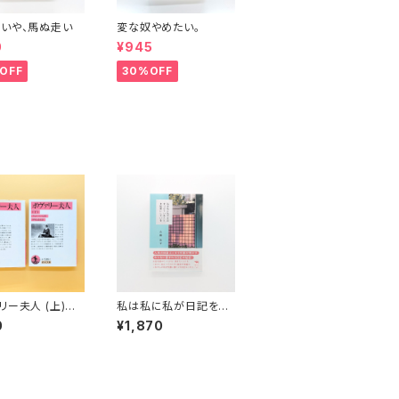
いや、馬ぬ走い
変な奴やめたい。
0
¥945
OFF
30%OFF
リー夫人 (上)
私は私に私が日記をつ
（岩波文庫）
けていることを秘密にし
0
¥1,870
ている