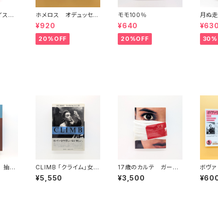
イスタ
ホメロス オデュッセイ
モモ100％
月ぬ走
)(中)
ア(上)(下) （岩波文庫）
¥920
¥640
¥63
20%OFF
20%OFF
30%
 抽象
CLIMB 「クライム」女王
17歳のカルテ ガーデ
ボヴァ
陛下のロンドン
ンシネマ・イクスプレス
(下)
¥5,550
¥3,500
¥60
第67号 （映画パンフ
レット）