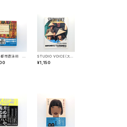
」都市遊泳術 ク
STUDIO VOICE（スタ
シャングリラの予言
ジオ・ボイス） Vol.34
00
¥1,150
社＋α文庫）
7 2004年11月号 特
集：ボアダムス決定版