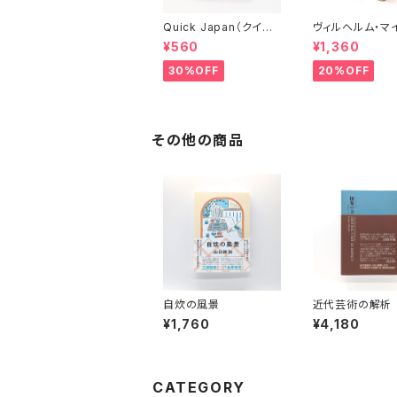
Quick Japan（クイッ
ヴィルヘルム・マ
ク・ジャパン）Vol.11
ーの遍歴時代 (上
¥560
¥1,360
(下)（岩波文庫）
30%OFF
20%OFF
その他の商品
自炊の風景
近代芸術の解析
の力
¥1,760
¥4,180
CATEGORY