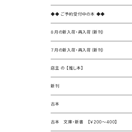
◆◆ ご予約受付中の本 ◆◆
８月の新入荷・再入荷（新刊）
新入荷
７月の新入荷・再入荷（新刊）
再入荷
新入荷
店主 の 【推し本】
再入荷
新刊
本 の あれこれ
古本
読書のこと
文芸
本 の あれこれ
古本 文庫・新書 【￥200～400】