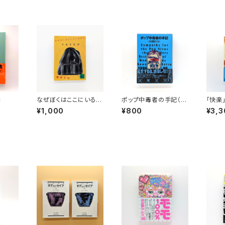
書
なぜぼくはここにいるの
ポップ中毒者の手記（約
「快楽
か（講談社文庫）
10年分）
ラブ 
¥1,000
¥800
¥3,3
（講談