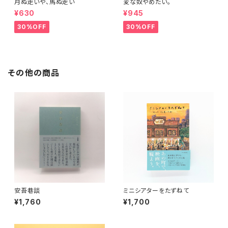
月ぬ走いや、馬ぬ走い
変な奴やめたい。
¥630
¥945
30%OFF
30%OFF
その他の商品
安吾巷談
ミニシアターをたずねて
¥1,760
¥1,700