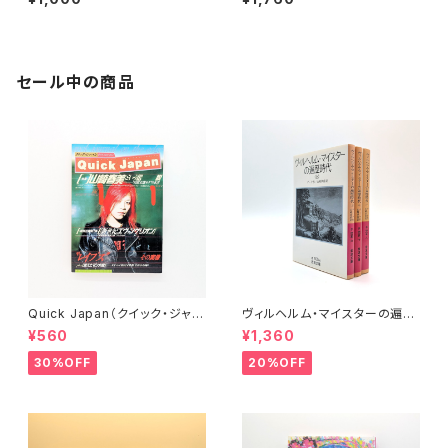
セール中の商品
Quick Japan（クイック・ジャパ
ヴィルヘルム・マイスターの遍歴
ン）Vol.11
時代 (上)(中)(下)（岩波文庫）
¥560
¥1,360
30%OFF
20%OFF