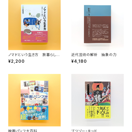
ノマドという生き方 旅暮らしの
近代芸術の解析 抽象の力
人類学（教養みらい選書 10）
¥2,200
¥4,180
映画パンフ大百科
ブツゾー・キッド