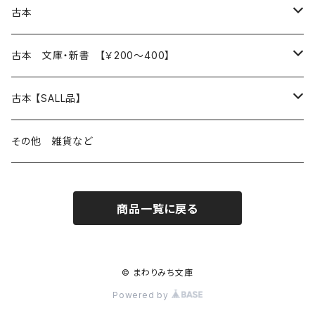
本 の あれこれ
古本
読書のこと
文芸
本 の あれこれ
古本 文庫・新書 【￥200～400】
本屋のこと
近代小説 エッセイ 戯曲（日本人作家）
読書のこと
日々 の できこと
日本文学
日本文学
古本 【SALL品】
出版のこと
現代小説 エッセイ 戯曲（日本人作家）
本屋のこと
日常の 風景 群像
小説 エッセイ 戯曲（日本人作家）
小説 エッセイ 戯曲
生き方 ライフスタイル
海外文学
海外文学
20％OFF
その他 雑貨など
近代小説 エッセイ 戯曲（外国人作家）
出版のこと
コラム 雑記
ミステリー サスペンス ホラー（日本人作家）
ミステリー サスペンス SF ホラー
スタイル が ある 生活
小説 エッセイ 戯曲（外国人作家）
趣味 ファッション 生活用品 雑貨
日々 の できごと
児童文学
30％OFF
商品一覧に戻る
現代小説 エッセイ 戯曲（外国人作家）
日記 書簡
ファンタジー SF 時代小説 幻想文学（日本人作家）
詩歌
人生 生き方 について考える
詩（外国人作家）
趣味
日常の 風景 群像
食べ物 料理
生き方 ライフスタイル
50％OFF
詩
詩
批評 評論
仕事 の スタイル
ミステリー サスペンス ホラー（外国人作家）
衣服 ファッション
コラム 雑記
食べ物 の こだわり 思い出
スタイルがある 生活
旅 お散歩 街歩き
趣味 ファッション 生活用品 雑貨
© まわりみち文庫
Powered by
短歌 俳句 川柳
短歌 俳句 川柳
健康 メンタルヘルス
ファンタジー SF 幻想文学（外国人作家）
雑貨 生活用品 インテリア
日記 書簡
料理 レシピ
人生 生き方 について考える
旅
趣味
自然 と ふれあう
食べ物 料理