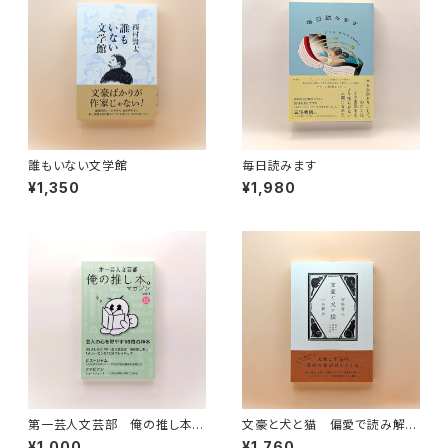
誰もいない文学館
毎日読みます
¥1,350
¥1,980
第一芸人文芸部 俺の推し本。
文豪と犬と猫 偏愛で読み解く
マガジン Vol.1
日本文学
¥1,000
¥1,760