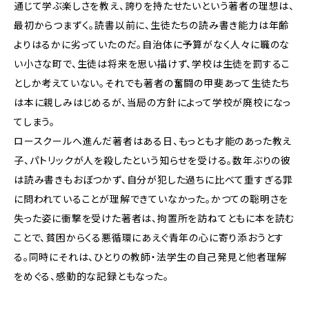
通じて学ぶ楽しさを教え、誇りを持たせたいという著者の理想は、
最初からつまずく。読書以前に、生徒たちの読み書き能力は年齢
よりはるかに劣っていたのだ。自治体に予算がなく人々に職のな
い小さな町で、生徒は将来を思い描けず、学校は生徒を罰するこ
としか考えていない。それでも著者の奮闘の甲斐あって生徒たち
は本に親しみはじめるが、当局の方針によって学校が廃校になっ
てしまう。
ロースクールへ進んだ著者はある日、もっとも才能のあった教え
子、パトリックが人を殺したという知らせを受ける。数年ぶりの彼
は読み書きもおぼつかず、自分が犯した過ちに比べて重すぎる罪
に問われていることが理解できていなかった。かつての聡明さを
失った姿に衝撃を受けた著者は、拘置所を訪ねてともに本を読む
ことで、貧困からくる悪循環にあえぐ青年の心に寄り添おうとす
る。同時にそれは、ひとりの教師・法学生の自己発見と他者理解
をめぐる、感動的な記録ともなった。