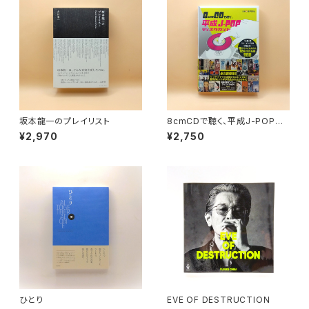
坂本龍一のプレイリスト
8cmCDで聴く、平成J-POPデ
ィスクガイド 「小室」系、「ビー
¥2,970
¥2,750
イング」系、「渋谷」系──CDが
もっとも売れた90年代の名曲2
00
ひとり
EVE OF DESTRUCTION