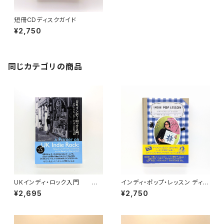
短冊CDディスクガイド
¥2,750
同じカテゴリの商品
UKインディ・ロック入門 ポ
インディ・ポップ・レッスン ディス
スト・パンク、ギター・ポップ、スカ
クガイド
¥2,695
¥2,750
とダブ編