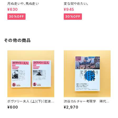
月ぬ走いや、馬ぬ走い
変な奴やめたい。
¥630
¥945
30%OFF
30%OFF
その他の商品
ボヴァリー夫人 (上)(下)（岩波
渋谷カルチャー考現学 稀代の
文庫）
編集家・橋本徹(SUBURBIA)ラ
¥600
¥2,970
イフ・ヒストリー