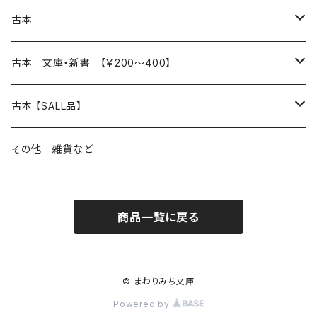
本 の あれこれ
古本
読書のこと
文芸
本 の あれこれ
古本 文庫・新書 【￥200～400】
本屋のこと
近代小説 エッセイ 戯曲（日本人作家）
読書のこと
日々 の できこと
日本文学
日本文学
古本 【SALL品】
出版のこと
現代小説 エッセイ 戯曲（日本人作家）
本屋のこと
日常の 風景 群像
小説 エッセイ 戯曲（日本人作家）
小説 エッセイ 戯曲
生き方 ライフスタイル
海外文学
海外文学
20％OFF
その他 雑貨など
近代小説 エッセイ 戯曲（外国人作家）
出版のこと
コラム 雑記
ミステリー サスペンス ホラー（日本人作家）
ミステリー サスペンス SF ホラー
スタイル が ある 生活
小説 エッセイ 戯曲（外国人作家）
趣味 ファッション 生活用品 雑貨
日々 の できごと
児童文学
30％OFF
商品一覧に戻る
現代小説 エッセイ 戯曲（外国人作家）
日記 書簡
ファンタジー SF 時代小説 幻想文学（日本人作家）
詩歌
人生 生き方 について考える
詩（外国人作家）
趣味
日常の 風景 群像
食べ物 料理
生き方 ライフスタイル
50％OFF
詩
詩
批評 評論
仕事 の スタイル
ミステリー サスペンス ホラー（外国人作家）
衣服 ファッション
コラム 雑記
食べ物 の こだわり 思い出
スタイルがある 生活
旅 お散歩 街歩き
趣味 ファッション 生活用品 雑貨
© まわりみち文庫
Powered by
短歌 俳句 川柳
短歌 俳句 川柳
健康 メンタルヘルス
ファンタジー SF 幻想文学（外国人作家）
雑貨 生活用品 インテリア
日記 書簡
料理 レシピ
人生 生き方 について考える