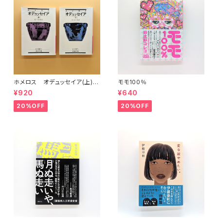
ホメロス オデュッセイア(上)
モモ100％
(下) （岩波文庫）
¥920
¥640
20%OFF
20%OFF