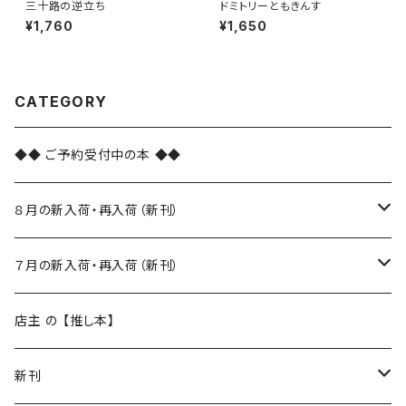
三十路の逆立ち
ドミトリーともきんす
¥1,760
¥1,650
CATEGORY
◆◆ ご予約受付中の本 ◆◆
８月の新入荷・再入荷（新刊）
新入荷
７月の新入荷・再入荷（新刊）
再入荷
新入荷
店主 の 【推し本】
再入荷
新刊