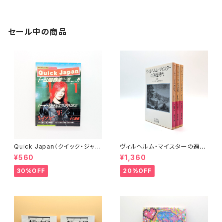
セール中の商品
Quick Japan（クイック・ジャパ
ヴィルヘルム・マイスターの遍歴
ン）Vol.11
時代 (上)(中)(下)（岩波文庫）
¥560
¥1,360
30%OFF
20%OFF