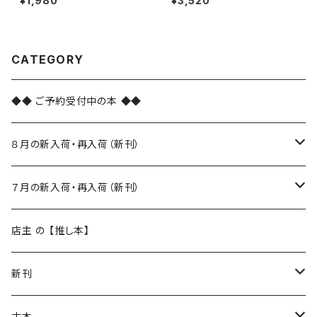
¥1,980
¥3,520
CATEGORY
◆◆ ご予約受付中の本 ◆◆
８月の新入荷・再入荷（新刊）
新入荷
７月の新入荷・再入荷（新刊）
再入荷
新入荷
店主 の 【推し本】
再入荷
新刊
本 の あれこれ
古本