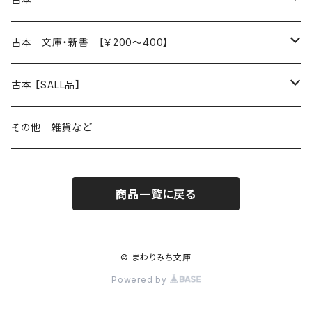
読書のこと
文芸
本 の あれこれ
古本 文庫・新書 【￥200～400】
本屋のこと
近代小説 エッセイ 戯曲（日本人作家）
読書のこと
日々 の できこと
日本文学
日本文学
古本 【SALL品】
出版のこと
現代小説 エッセイ 戯曲（日本人作家）
本屋のこと
日常の 風景 群像
小説 エッセイ 戯曲（日本人作家）
小説 エッセイ 戯曲
生き方 ライフスタイル
海外文学
海外文学
20％OFF
その他 雑貨など
近代小説 エッセイ 戯曲（外国人作家）
出版のこと
コラム 雑記
ミステリー サスペンス ホラー（日本人作家）
ミステリー サスペンス SF ホラー
スタイル が ある 生活
小説 エッセイ 戯曲（外国人作家）
趣味 ファッション 生活用品 雑貨
日々 の できごと
児童文学
30％OFF
商品一覧に戻る
現代小説 エッセイ 戯曲（外国人作家）
日記 書簡
ファンタジー SF 時代小説 幻想文学（日本人作家）
詩歌
人生 生き方 について考える
詩（外国人作家）
趣味
日常の 風景 群像
食べ物 料理
生き方 ライフスタイル
50％OFF
詩
詩
批評 評論
仕事 の スタイル
ミステリー サスペンス ホラー（外国人作家）
衣服 ファッション
コラム 雑記
食べ物 の こだわり 思い出
スタイルがある 生活
旅 お散歩 街歩き
趣味 ファッション 生活用品 雑貨
© まわりみち文庫
Powered by
短歌 俳句 川柳
短歌 俳句 川柳
健康 メンタルヘルス
ファンタジー SF 幻想文学（外国人作家）
雑貨 生活用品 インテリア
日記 書簡
料理 レシピ
人生 生き方 について考える
旅
趣味
自然 と ふれあう
食べ物 料理