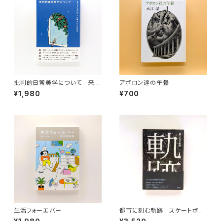
批判的日常美学について 来た
アポロン達の午餐
るべき「ふつうの暮らし」を求め
¥1,980
¥700
て
生活フォーエバー
都市に刻む軌跡 スケートボー
ダーのエスノグラフィー