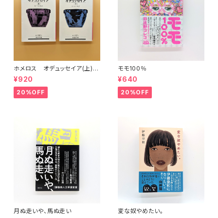
ホメロス オデュッセイア(上)
モモ100％
(下) （岩波文庫）
¥920
¥640
20%OFF
20%OFF
月ぬ走いや、馬ぬ走い
変な奴やめたい。