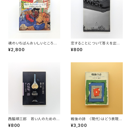
魂のいちばんおいしいところ
恋することについて答えを出そ
谷川俊太郎詩集
う
¥2,800
¥800
西脇順三郎 若い人のための現
戦後の詩 〈現代〉はどう表現さ
代詩（現代教養文庫710）
れたか（現代教養文庫）
¥800
¥3,300