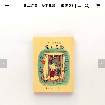
ミニ詩集 愛する歌 （改装版） | ま
わりみち文庫