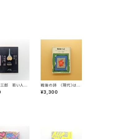
順三郎 若い人の
戦後の詩 〈現代〉はど
現代詩（現代教
う表現されたか（現代教
0
¥3,300
710）
養文庫）