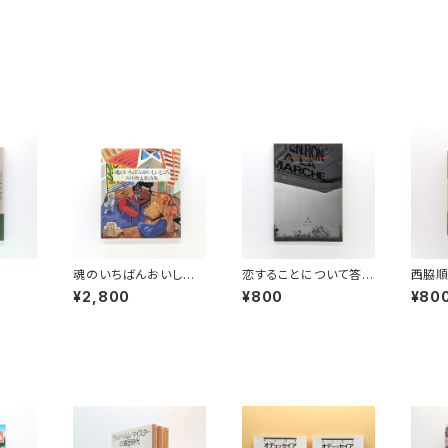
魂のいちばんおいしい
恋することについて答え
西脇
ところ 谷川俊太郎詩
を出そう
ための
¥2,800
¥800
¥80
集
養文庫