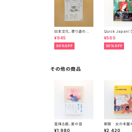
日本文化、寄り道の
Quick Japan
旅 彬子女王殿下特別
ク・ジャパン）Vol.
¥945
¥560
講義
30%OFF
30%OFF
その他の商品
星降る庭、愛の音
新版 女の本屋
¥1,980
¥2,420