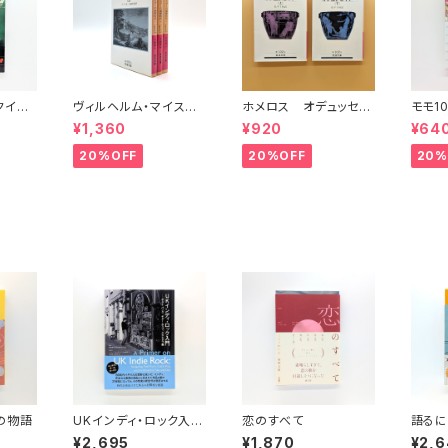
（クイッ
ヴィルヘルム・マイスタ
ホメロス オデュッセイ
モモ1
11
ーの遍歴時代 (上)(中)
ア(上)(下) （岩波文庫）
¥1,360
¥920
¥64
(下)（岩波文庫）
20%OFF
20%OFF
20%
の物語
UKインディ・ロック入
恋のすべて
語るに
門 ポスト・パンク、ギ
人生
¥2,695
¥1,870
¥2,