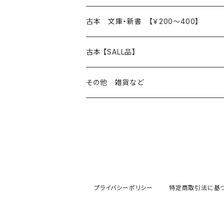
読書のこと
文芸
本 の あれこれ
古本 文庫・新書 【￥200～400】
本屋のこと
近代小説 エッセイ 戯曲（日本人作家）
読書のこと
日々 の できこと
日本文学
日本文学
古本 【SALL品】
出版のこと
現代小説 エッセイ 戯曲（日本人作家）
本屋のこと
日常の 風景 群像
小説 エッセイ 戯曲（日本人作家）
小説 エッセイ 戯曲
生き方 ライフスタイル
海外文学
海外文学
20％OFF
その他 雑貨など
近代小説 エッセイ 戯曲（外国人作家）
出版のこと
コラム 雑記
ミステリー サスペンス ホラー（日本人作家）
ミステリー サスペンス SF ホラー
スタイル が ある 生活
小説 エッセイ 戯曲（外国人作家）
趣味 ファッション 生活用品 雑貨
日々 の できごと
児童文学
30％OFF
現代小説 エッセイ 戯曲（外国人作家）
日記 書簡
ファンタジー SF 時代小説 幻想文学（日本人
詩歌
人生 生き方 について考える
詩（外国人作家）
趣味
日常の 風景 群像
食べ物 料理
生き方 ライフスタイル
50％OFF
詩
詩
批評 評論
仕事 の スタイル
ミステリー サスペンス ホラー（外国人作家）
衣服 ファッション
コラム 雑記
食べ物 の こだわり 思い出
スタイルがある 生活
旅 お散歩 街歩き
趣味 ファッション 生活用品 雑貨
プライバシーポリシー
特定商取引法に基
短歌 俳句 川柳
短歌 俳句 川柳
健康 メンタルヘルス
ファンタジー SF 幻想文学（外国人作家）
雑貨 生活用品 インテリア
日記 書簡
料理 レシピ
人生 生き方 について考える
旅
趣味
自然 と ふれあう
食べ物 料理
評論 評伝 など
評論 評伝など