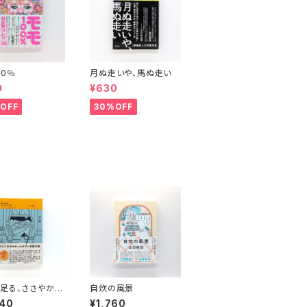
00％
月ぬ走いや、馬ぬ走い
0
¥630
OFF
30%OFF
足る、ささやかな
自炊の風景
640
¥1,760