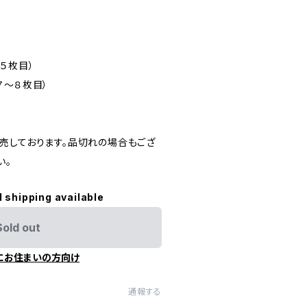
５枚目）
７～８枚目）
売しております。品切れの場合もござ
い。
l shipping available
Sold out
にお住まいの方向け
通報する