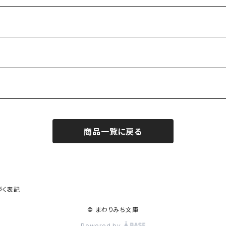
商品一覧に戻る
作家）
づく表記
© まわりみち文庫
Powered by