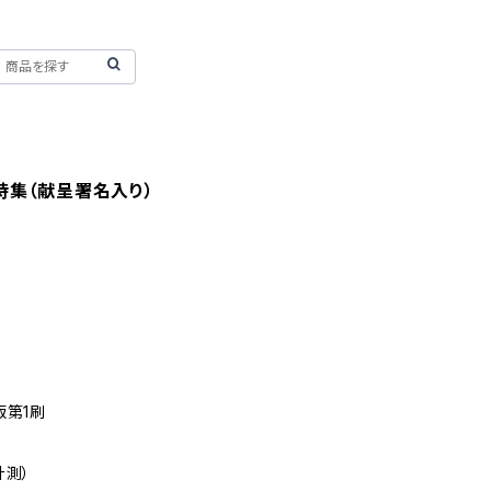
詩集（献呈署名入り）
版第1刷
計測）