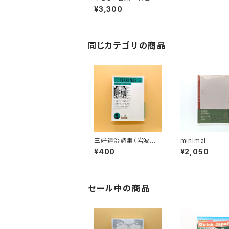
ん詩集（献呈署名入り）
¥3,300
同じカテゴリの商品
三好達治詩集（岩波文
minimal
庫）
¥400
¥2,050
セール中の商品