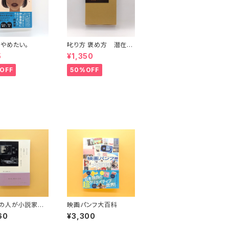
やめたい。
叱り方 褒め方 潜在意
識教育法叢書
5
¥1,350
OFF
50%OFF
の人が小説家と
映画パンフ大百科
活していくには
60
¥3,300