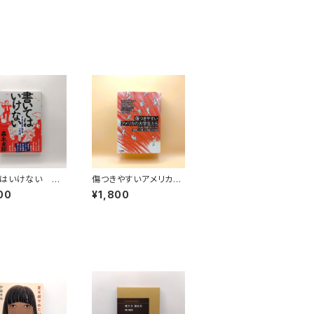
はいけない 日
傷つきやすいアメリカの
済墜落の真相
大学生たち 大学と若
00
¥1,800
者をダメにする「善意」
と「誤った信念」の正体