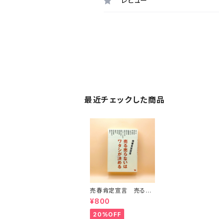
レビュー
最近チェックした商品
売春肯定宣言 売る売
らないはワタシが決め
¥800
る
20%OFF