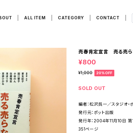
BOUT
ALL ITEM
CATEGORY
CONTACT
売春肯定宣言 売る売ら
¥800
¥1,000
20%OFF
SOLD OUT
編者：松沢呉一／スタジオ・
発行元：ポット出版
発行年：2004年11月10日 
351ページ