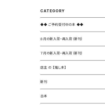
CATEGORY
◆◆ ご予約受付中の本 ◆◆
８月の新入荷・再入荷（新刊）
新入荷
７月の新入荷・再入荷（新刊）
再入荷
新入荷
店主 の 【推し本】
再入荷
新刊
本 の あれこれ
古本