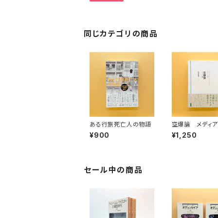
同じカテゴリの商品
ある行旅死亡人の物語
空爆論 メディ
争（クリティーク
¥900
¥1,250
学）
セール中の商品