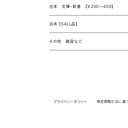
読書のこと
文芸
本 の あれこれ
古本 文庫・新書 【￥200～400】
本屋のこと
近代小説 エッセイ 戯曲（日本人作家）
読書のこと
日々 の できこと
日本文学
日本文学
古本 【SALL品】
出版のこと
現代小説 エッセイ 戯曲（日本人作家）
本屋のこと
日常の 風景 群像
小説 エッセイ 戯曲（日本人作家）
小説 エッセイ 戯曲
生き方 ライフスタイル
海外文学
海外文学
20％OFF
その他 雑貨など
近代小説 エッセイ 戯曲（外国人作家）
出版のこと
コラム 雑記
ミステリー サスペンス ホラー（日本人作家）
ミステリー サスペンス SF ホラー
スタイル が ある 生活
小説 エッセイ 戯曲（外国人作家）
趣味 ファッション 生活用品 雑貨
日々 の できごと
児童文学
30％OFF
現代小説 エッセイ 戯曲（外国人作家）
日記 書簡
ファンタジー SF 時代小説 幻想文学（日本人
詩歌
人生 生き方 について考える
詩（外国人作家）
趣味
日常の 風景 群像
食べ物 料理
生き方 ライフスタイル
50％OFF
詩
詩
批評 評論
仕事 の スタイル
ミステリー サスペンス ホラー（外国人作家）
衣服 ファッション
コラム 雑記
食べ物 の こだわり 思い出
スタイルがある 生活
旅 お散歩 街歩き
趣味 ファッション 生活用品 雑貨
プライバシーポリシー
特定商取引法に基
短歌 俳句 川柳
短歌 俳句 川柳
健康 メンタルヘルス
ファンタジー SF 幻想文学（外国人作家）
雑貨 生活用品 インテリア
日記 書簡
料理 レシピ
人生 生き方 について考える
旅
趣味
自然 と ふれあう
食べ物 料理
評論 評伝 など
評論 評伝など
評論 評伝 など
食 の 知識 ガイド
仕事 の スタイル
お散歩 街歩き
衣服 ファッション
動物 昆虫
食べ物 の こだわり 思い出