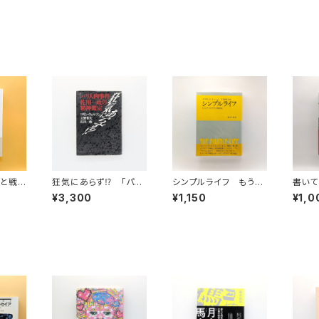
アと戦
狂気にあらず⁉ 「パリ
シンプルライフ もうひ
書いて
社会
人肉事件」佐川一政の
とつのアメリカ精神史
本経
¥3,300
¥1,150
¥1,0
精神鑑定