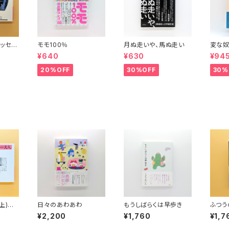
ッセイ
モモ100％
月ぬ走いや、馬ぬ走い
変な奴
波文庫）
¥640
¥630
¥94
20%OFF
30%OFF
30%
上)
日々のあわあわ
もうしばらくは早歩き
ふつう
して生
¥2,200
¥1,760
¥1,7