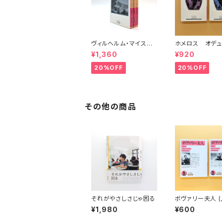
ヴィルヘルム・マイスタ
ホメロス オデュ
ーの遍歴時代 (上)(中)
ア(上)(下) （岩
¥1,360
¥920
(下)（岩波文庫）
20%OFF
20%OFF
その他の商品
それがやさしさじゃ困る
ボヴァリー夫人 (
(下)（岩波文庫）
¥1,980
¥600