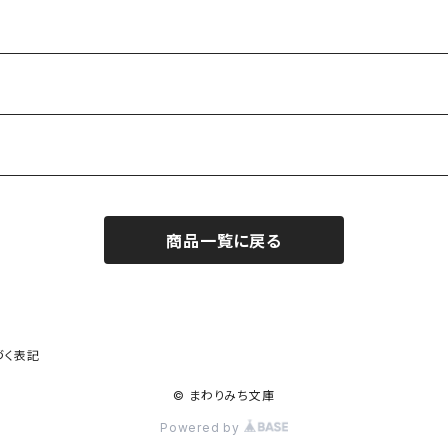
商品一覧に戻る
作家）
づく表記
© まわりみち文庫
Powered by