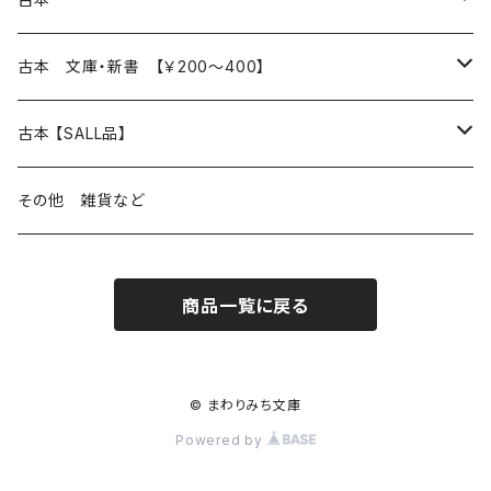
読書のこと
文芸
本 の あれこれ
古本 文庫・新書 【￥200～400】
本屋のこと
近代小説 エッセイ 戯曲（日本人作家）
読書のこと
日々 の できこと
日本文学
日本文学
古本 【SALL品】
出版のこと
現代小説 エッセイ 戯曲（日本人作家）
本屋のこと
日常の 風景 群像
小説 エッセイ 戯曲（日本人作家）
小説 エッセイ 戯曲
生き方 ライフスタイル
海外文学
海外文学
20％OFF
その他 雑貨など
近代小説 エッセイ 戯曲（外国人作家）
出版のこと
コラム 雑記
ミステリー サスペンス ホラー（日本人作家）
ミステリー サスペンス SF ホラー
スタイル が ある 生活
小説 エッセイ 戯曲（外国人作家）
趣味 ファッション 生活用品 雑貨
日々 の できごと
児童文学
30％OFF
商品一覧に戻る
現代小説 エッセイ 戯曲（外国人作家）
日記 書簡
ファンタジー SF 時代小説 幻想文学（日本人作家）
詩歌
人生 生き方 について考える
詩（外国人作家）
趣味
日常の 風景 群像
食べ物 料理
生き方 ライフスタイル
50％OFF
詩
詩
批評 評論
仕事 の スタイル
ミステリー サスペンス ホラー（外国人作家）
衣服 ファッション
コラム 雑記
食べ物 の こだわり 思い出
スタイルがある 生活
旅 お散歩 街歩き
趣味 ファッション 生活用品 雑貨
© まわりみち文庫
Powered by
短歌 俳句 川柳
短歌 俳句 川柳
健康 メンタルヘルス
ファンタジー SF 幻想文学（外国人作家）
雑貨 生活用品 インテリア
日記 書簡
料理 レシピ
人生 生き方 について考える
旅
趣味
自然 と ふれあう
食べ物 料理