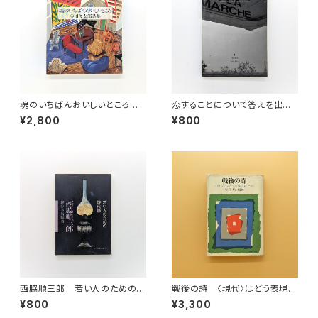
魂のいちばんおいしいところ
恋することについて答えを出そ
谷川俊太郎詩集
う
¥2,800
¥800
西脇順三郎 若い人のための現
戦後の詩 〈現代〉はどう表現さ
代詩（現代教養文庫710）
れたか（現代教養文庫）
¥800
¥3,300