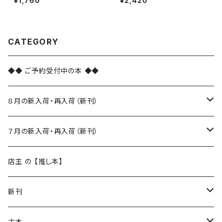
¥1,760
¥2,420
CATEGORY
◆◆ ご予約受付中の本 ◆◆
８月の新入荷・再入荷（新刊）
新入荷
７月の新入荷・再入荷（新刊）
再入荷
新入荷
店主 の 【推し本】
再入荷
新刊
本 の あれこれ
古本