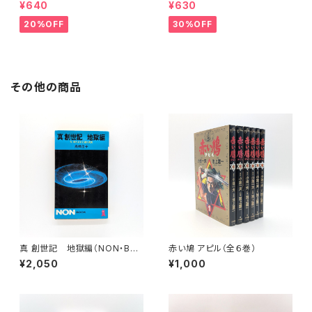
¥640
¥630
20%OFF
30%OFF
その他の商品
真 創世記 地獄編（NON・BO
赤い鳩 アピル（全６巻）
OK ノン・ブック 113）
¥2,050
¥1,000