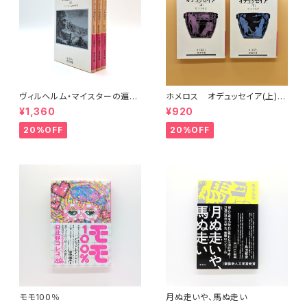
ヴィルヘルム・マイスターの遍歴
ホメロス オデュッセイア(上)
時代 (上)(中)(下)（岩波文庫）
(下) （岩波文庫）
¥1,360
¥920
20%OFF
20%OFF
モモ100％
月ぬ走いや、馬ぬ走い