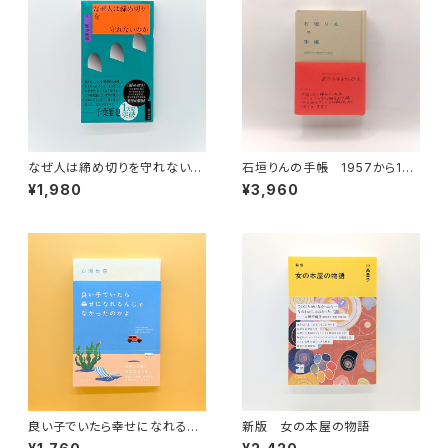
なぜ人は締め切りを守れないの
石垣りんの手帳 1957から199
か
8年の日記
¥1,980
¥3,960
良い子でいたら幸せになれるん
新版 女の本屋の物語
じゃなかったのかよ