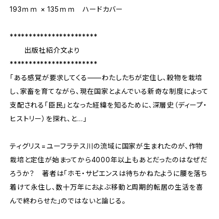
193ｍｍ × 135ｍｍ ハードカバー
***********************
出版社紹介文より
***********************
「ある感覚が要求してくる——わたしたちが定住し、穀物を栽培
し、家畜を育てながら、現在国家とよんでいる新奇な制度によって
支配される「臣民」となった経緯を知るために、深層史（ディープ・
ヒストリー）を探れ、と…」
ティグリス=ユーフラテス川の流域に国家が生まれたのが、作物
栽培と定住が始まってから4000年以上もあとだったのはなぜだ
ろうか？ 著者は「ホモ・サピエンスは待ちかねたように腰を落ち
着けて永住し、数十万年におよぶ移動と周期的転居の生活を喜
んで終わらせた」のではないと論じる。