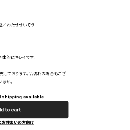
真澄／わたせせいぞう
全体的にキレイです。
売しております。品切れの場合もござ
いませ。
l shipping available
d to cart
にお住まいの方向け