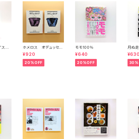
イスタ
ホメロス オデュッセイ
モモ100％
月ぬ走
)(中)
ア(上)(下) （岩波文庫）
¥920
¥640
¥63
20%OFF
20%OFF
30%