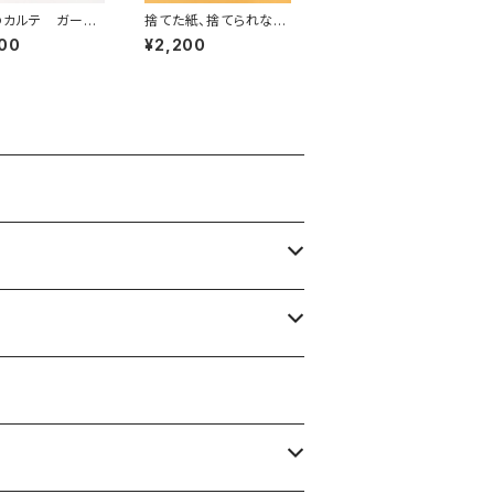
のカルテ ガーデ
捨てた紙、捨てられない
マ・イクスプレス
紙
00
¥2,200
号 （映画パンフ
）