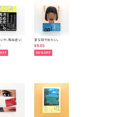
いや、馬ぬ走い
変な奴やめたい。
0
¥945
OFF
30%OFF