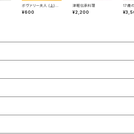
ボヴァリー夫人 (上)
津軽伝承料理
17歳
(下)（岩波文庫）
ンシネ
¥600
¥2,200
¥3,5
第67
レット