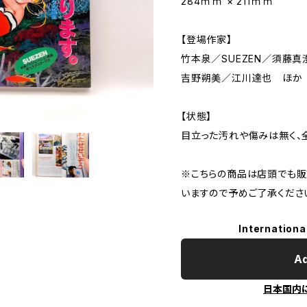
284ｍｍ × 211ｍｍ
【登場作家】
竹本泉／SUEZEN／須藤
吉野朔美／江川達也 ほか
【状態】
目立った汚れや傷みは無く、
※こちらの商品は店頭でも販
いますので予めご了承くださ
Internationa
Ad
日本国内