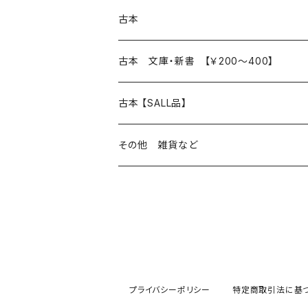
本 の あれこれ
古本
読書のこと
文芸
本 の あれこれ
古本 文庫・新書 【￥200～400】
本屋のこと
近代小説 エッセイ 戯曲（日本人作家）
読書のこと
日々 の できこと
日本文学
日本文学
古本 【SALL品】
出版のこと
現代小説 エッセイ 戯曲（日本人作家）
本屋のこと
日常の 風景 群像
小説 エッセイ 戯曲（日本人作家）
小説 エッセイ 戯曲
生き方 ライフスタイル
海外文学
海外文学
20％OFF
その他 雑貨など
近代小説 エッセイ 戯曲（外国人作家）
出版のこと
コラム 雑記
ミステリー サスペンス ホラー（日本人作家）
ミステリー サスペンス SF ホラー
スタイル が ある 生活
小説 エッセイ 戯曲（外国人作家）
趣味 ファッション 生活用品 雑貨
日々 の できごと
児童文学
30％OFF
現代小説 エッセイ 戯曲（外国人作家）
日記 書簡
ファンタジー SF 時代小説 幻想文学（日本人
詩歌
人生 生き方 について考える
詩（外国人作家）
趣味
日常の 風景 群像
食べ物 料理
生き方 ライフスタイル
50％OFF
詩
詩
批評 評論
仕事 の スタイル
ミステリー サスペンス ホラー（外国人作家）
衣服 ファッション
コラム 雑記
食べ物 の こだわり 思い出
スタイルがある 生活
旅 お散歩 街歩き
趣味 ファッション 生活用品 雑貨
プライバシーポリシー
特定商取引法に基
短歌 俳句 川柳
短歌 俳句 川柳
健康 メンタルヘルス
ファンタジー SF 幻想文学（外国人作家）
雑貨 生活用品 インテリア
日記 書簡
料理 レシピ
人生 生き方 について考える