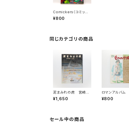
Comickers（コミッカ
ーズ） 1996年春号
¥800
特集：はっぴー、ありま
す。
同じカテゴリの商品
泥まみれの虎 宮崎駿
ロマンアルバム
の妄想ノート
のけ姫
¥1,650
¥800
セール中の商品