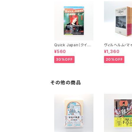
Quick Japan（クイッ
ヴィルヘルム・マ
ク・ジャパン）Vol.11
ーの遍歴時代 (上
¥560
¥1,360
(下)（岩波文庫）
30%OFF
20%OFF
その他の商品