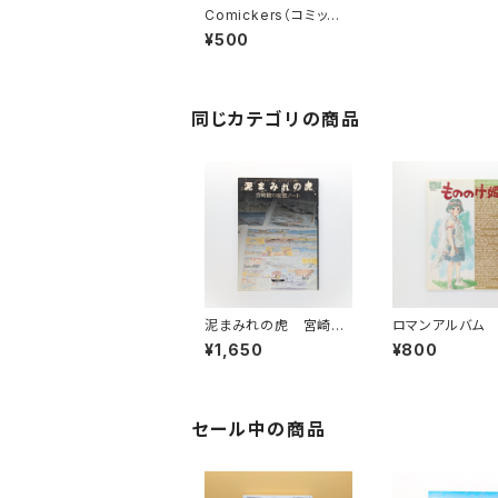
Comickers（コミッカ
ーズ） 1997年2月
¥500
号 特集：ナデシコ快速
航行中
同じカテゴリの商品
泥まみれの虎 宮崎駿
ロマンアルバム
の妄想ノート
のけ姫
¥1,650
¥800
セール中の商品