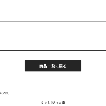
商品一覧に戻る
作家）
づく表記
© まわりみち文庫