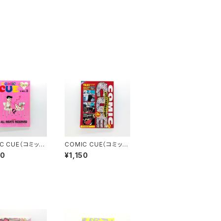
C CUE（コミッ
COMIC CUE（コミッ
ー）Vol.３ 江
ク・キュー）Vol.４ 江
50
¥1,150
史責任編集
口寿史責任編集