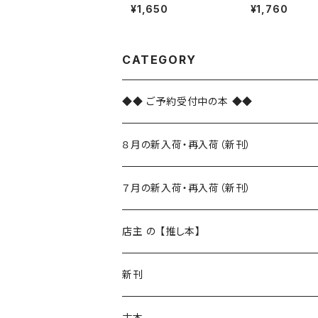
未満
¥1,650
¥1,760
CATEGORY
◆◆ ご予約受付中の本 ◆◆
８月の新入荷・再入荷（新刊）
新入荷
７月の新入荷・再入荷（新刊）
再入荷
新入荷
店主 の 【推し本】
再入荷
新刊
本 の あれこれ
古本