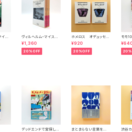
（クイッ
ヴィルヘルム・マイスタ
ホメロス オデュッセイ
モモ1
11
ーの遍歴時代 (上)(中)
ア(上)(下) （岩波文庫）
¥1,360
¥920
¥64
(下)（岩波文庫）
20%OFF
20%OFF
20%
デッドエンドで宝探し
まとまらない言葉を生き
渋谷カ