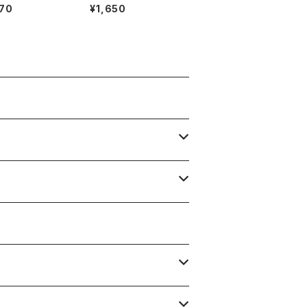
代の編集家・橋
70
¥1,650
UBURBIA)ライ
ストリー