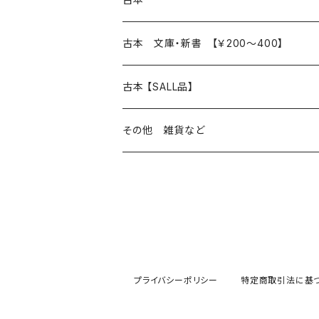
読書のこと
文芸
本 の あれこれ
古本 文庫・新書 【￥200～400】
本屋のこと
近代小説 エッセイ 戯曲（日本人作家）
読書のこと
日々 の できこと
日本文学
日本文学
古本 【SALL品】
出版のこと
現代小説 エッセイ 戯曲（日本人作家）
本屋のこと
日常の 風景 群像
小説 エッセイ 戯曲（日本人作家）
小説 エッセイ 戯曲
生き方 ライフスタイル
海外文学
海外文学
20％OFF
その他 雑貨など
近代小説 エッセイ 戯曲（外国人作家）
出版のこと
コラム 雑記
ミステリー サスペンス ホラー（日本人作家）
ミステリー サスペンス SF ホラー
スタイル が ある 生活
小説 エッセイ 戯曲（外国人作家）
趣味 ファッション 生活用品 雑貨
日々 の できごと
児童文学
30％OFF
現代小説 エッセイ 戯曲（外国人作家）
日記 書簡
ファンタジー SF 時代小説 幻想文学（日本人
詩歌
人生 生き方 について考える
詩（外国人作家）
趣味
日常の 風景 群像
食べ物 料理
生き方 ライフスタイル
50％OFF
詩
詩
批評 評論
仕事 の スタイル
ミステリー サスペンス ホラー（外国人作家）
衣服 ファッション
コラム 雑記
食べ物 の こだわり 思い出
スタイルがある 生活
旅 お散歩 街歩き
趣味 ファッション 生活用品 雑貨
プライバシーポリシー
特定商取引法に基
短歌 俳句 川柳
短歌 俳句 川柳
健康 メンタルヘルス
ファンタジー SF 幻想文学（外国人作家）
雑貨 生活用品 インテリア
日記 書簡
料理 レシピ
人生 生き方 について考える
旅
趣味
自然 と ふれあう
食べ物 料理