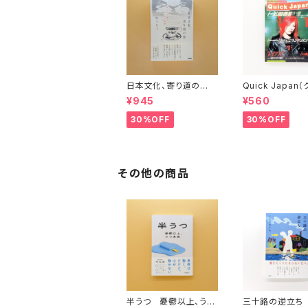
日本文化、寄り道の
Quick Japan
旅 彬子女王殿下特別
ク・ジャパン）Vol.
¥945
¥560
講義
30%OFF
30%OFF
その他の商品
半うつ 憂鬱以上、うつ
三十路の逆立ち