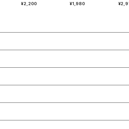
あんたは青森のいいと
る
学 稀
¥2,200
¥1,980
¥2,9
こばっかり見ている
本徹(S
フ・ヒ