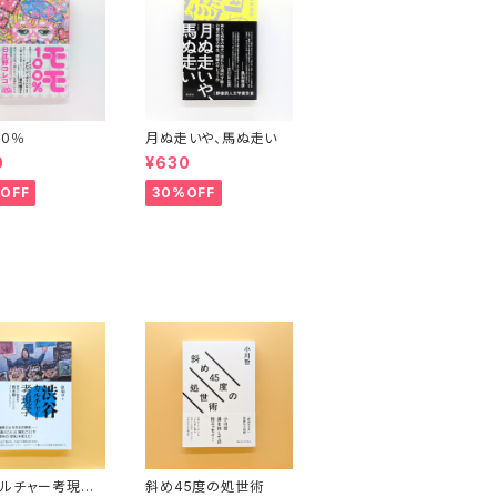
00％
月ぬ走いや、馬ぬ走い
0
¥630
OFF
30%OFF
ルチャー考現
斜め45度の処世術