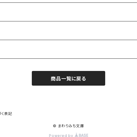
商品一覧に戻る
作家）
づく表記
© まわりみち文庫
Powered by