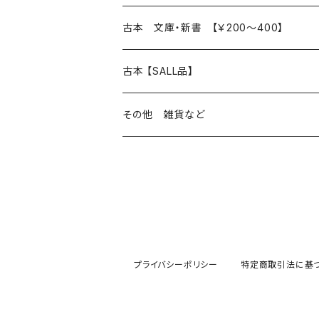
読書のこと
文芸
本 の あれこれ
古本 文庫・新書 【￥200～400】
本屋のこと
近代小説 エッセイ 戯曲（日本人作家）
読書のこと
日々 の できこと
日本文学
日本文学
古本 【SALL品】
出版のこと
現代小説 エッセイ 戯曲（日本人作家）
本屋のこと
日常の 風景 群像
小説 エッセイ 戯曲（日本人作家）
小説 エッセイ 戯曲
生き方 ライフスタイル
海外文学
海外文学
20％OFF
その他 雑貨など
近代小説 エッセイ 戯曲（外国人作家）
出版のこと
コラム 雑記
ミステリー サスペンス ホラー（日本人作家）
ミステリー サスペンス SF ホラー
スタイル が ある 生活
小説 エッセイ 戯曲（外国人作家）
趣味 ファッション 生活用品 雑貨
日々 の できごと
児童文学
30％OFF
現代小説 エッセイ 戯曲（外国人作家）
日記 書簡
ファンタジー SF 時代小説 幻想文学（日本人
詩歌
人生 生き方 について考える
詩（外国人作家）
趣味
日常の 風景 群像
食べ物 料理
生き方 ライフスタイル
50％OFF
詩
詩
批評 評論
仕事 の スタイル
ミステリー サスペンス ホラー（外国人作家）
衣服 ファッション
コラム 雑記
食べ物 の こだわり 思い出
スタイルがある 生活
旅 お散歩 街歩き
趣味 ファッション 生活用品 雑貨
プライバシーポリシー
特定商取引法に基
短歌 俳句 川柳
短歌 俳句 川柳
健康 メンタルヘルス
ファンタジー SF 幻想文学（外国人作家）
雑貨 生活用品 インテリア
日記 書簡
料理 レシピ
人生 生き方 について考える
旅
趣味
自然 と ふれあう
食べ物 料理
評論 評伝 など
評論 評伝など
評論 評伝 など