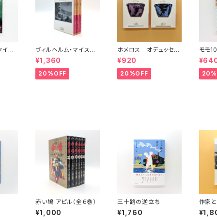
（クイッ
ヴィルヘルム・マイスタ
ホメロス オデュッセイ
モモ1
11
ーの遍歴時代 (上)(中)
ア(上)(下) （岩波文庫）
¥1,360
¥920
¥64
(下)（岩波文庫）
20%OFF
20%OFF
20%
赤い鳩 アピル（全６巻）
三十路の逆立ち
作家
¥1,000
¥1,760
¥1,8