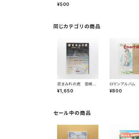
ーズ） 1997年4月
¥500
号 特集：描くために読
む！！
同じカテゴリの商品
泥まみれの虎 宮崎駿
ロマンアルバム
の妄想ノート
のけ姫
¥1,650
¥800
セール中の商品