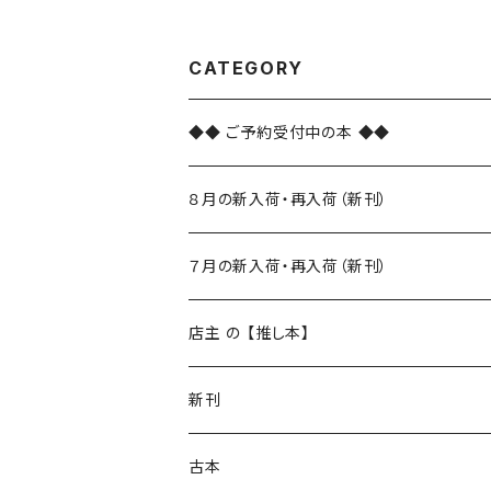
CATEGORY
◆◆ ご予約受付中の本 ◆◆
８月の新入荷・再入荷（新刊）
新入荷
７月の新入荷・再入荷（新刊）
再入荷
新入荷
店主 の 【推し本】
再入荷
新刊
本 の あれこれ
古本