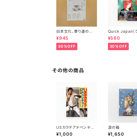
日本文化、寄り道の
Quick Japan
旅 彬子女王殿下特別
ク・ジャパン）Vol.
¥945
¥560
講義
30%OFF
30%OFF
その他の商品
USカラテアドベンチャ
涙の箱
ー
¥1,000
¥1,650