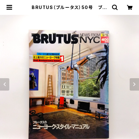
BRUTUS（ブルータス）50号 ブル
ータス創刊２周年記念 史上最大のニ
ューヨーク特集１ 1985年6月1日 |
まわりみち文庫