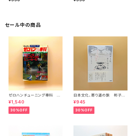
イルブック 完全なる結婚 198
日
4年11月1日
セール中の商品
ゼロハンチューニング専科 モ
日本文化、寄り道の旅 彬子女
ーターファン別冊
王殿下特別講義
¥1,540
¥945
30%OFF
30%OFF