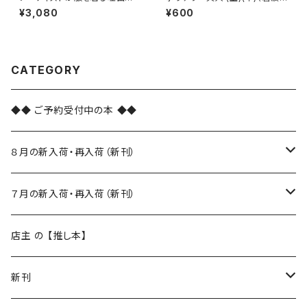
表現と反抗のファッション
文庫）
¥3,080
¥600
CATEGORY
◆◆ ご予約受付中の本 ◆◆
８月の新入荷・再入荷（新刊）
新入荷
７月の新入荷・再入荷（新刊）
再入荷
新入荷
店主 の 【推し本】
再入荷
新刊