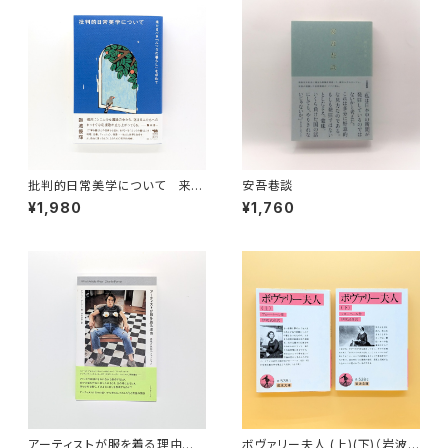
批判的日常美学について 来た
安吾巷談
るべき「ふつうの暮らし」を求め
¥1,980
¥1,760
て
アーティストが服を着る理由
ボヴァリー夫人 (上)(下)（岩波