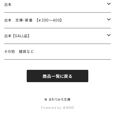
本 の あれこれ
古本
読書のこと
文芸
本 の あれこれ
古本 文庫・新書 【￥200～400】
本屋のこと
近代小説 エッセイ 戯曲（日本人作家）
読書のこと
日々 の できこと
日本文学
日本文学
古本 【SALL品】
出版のこと
現代小説 エッセイ 戯曲（日本人作家）
本屋のこと
日常の 風景 群像
小説 エッセイ 戯曲（日本人作家）
小説 エッセイ 戯曲
生き方 ライフスタイル
海外文学
海外文学
20％OFF
その他 雑貨など
近代小説 エッセイ 戯曲（外国人作家）
出版のこと
コラム 雑記
ミステリー サスペンス ホラー（日本人作家）
ミステリー サスペンス SF ホラー
スタイル が ある 生活
小説 エッセイ 戯曲（外国人作家）
趣味 ファッション 生活用品 雑貨
日々 の できごと
児童文学
30％OFF
商品一覧に戻る
現代小説 エッセイ 戯曲（外国人作家）
日記 書簡
ファンタジー SF 時代小説 幻想文学（日本人作家）
詩歌
人生 生き方 について考える
詩（外国人作家）
趣味
日常の 風景 群像
食べ物 料理
生き方 ライフスタイル
50％OFF
詩
詩
批評 評論
仕事 の スタイル
ミステリー サスペンス ホラー（外国人作家）
衣服 ファッション
コラム 雑記
食べ物 の こだわり 思い出
スタイルがある 生活
旅 お散歩 街歩き
趣味 ファッション 生活用品 雑貨
© まわりみち文庫
Powered by
短歌 俳句 川柳
短歌 俳句 川柳
健康 メンタルヘルス
ファンタジー SF 幻想文学（外国人作家）
雑貨 生活用品 インテリア
日記 書簡
料理 レシピ
人生 生き方 について考える
旅
趣味
自然 と ふれあう
食べ物 料理