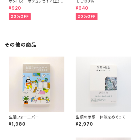
ホメロス オデュッセイア(上)
モモ100％
(下) （岩波文庫）
¥920
¥640
20%OFF
20%OFF
その他の商品
生活フォーエバー
生類の思想 体液をめぐって
¥1,980
¥2,970