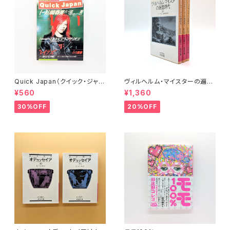
Quick Japan（クイック・ジャパ
ヴィルヘルム・マイスターの遍歴
ン）Vol.11
時代 (上)(中)(下)（岩波文庫）
¥560
¥1,360
30%OFF
20%OFF