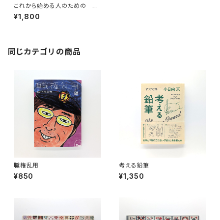
これから始める人のための わ
な猟の教科書
¥1,800
同じカテゴリの商品
職権乱用
考える鉛筆
¥850
¥1,350