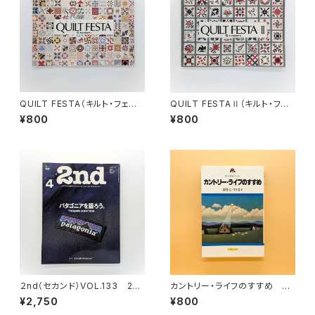
QUILT FESTA（キルト・フェス
QUILT FESTAⅡ（キルト・フェ
タ）
スタⅡ）
¥800
¥800
２nd（セカンド）VOL.133 201
カントリー・ライフのすすめ
8年4月号 パタゴニアを語ろう
新・田舎ぐらし（いるかブック）
¥2,750
¥800