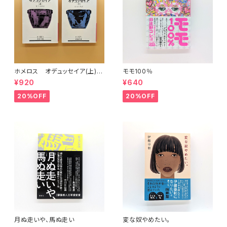
ホメロス オデュッセイア(上)
モモ100％
(下) （岩波文庫）
¥920
¥640
20%OFF
20%OFF
月ぬ走いや、馬ぬ走い
変な奴やめたい。