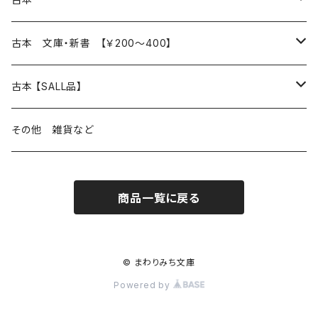
読書のこと
文芸
本 の あれこれ
古本 文庫・新書 【￥200～400】
本屋のこと
近代小説 エッセイ 戯曲（日本人作家）
読書のこと
日々 の できこと
日本文学
日本文学
古本 【SALL品】
出版のこと
現代小説 エッセイ 戯曲（日本人作家）
本屋のこと
日常の 風景 群像
小説 エッセイ 戯曲（日本人作家）
小説 エッセイ 戯曲
生き方 ライフスタイル
海外文学
海外文学
20％OFF
その他 雑貨など
近代小説 エッセイ 戯曲（外国人作家）
出版のこと
コラム 雑記
ミステリー サスペンス ホラー（日本人作家）
ミステリー サスペンス SF ホラー
スタイル が ある 生活
小説 エッセイ 戯曲（外国人作家）
趣味 ファッション 生活用品 雑貨
日々 の できごと
児童文学
30％OFF
商品一覧に戻る
現代小説 エッセイ 戯曲（外国人作家）
日記 書簡
ファンタジー SF 時代小説 幻想文学（日本人作家）
詩歌
人生 生き方 について考える
詩（外国人作家）
趣味
日常の 風景 群像
食べ物 料理
生き方 ライフスタイル
50％OFF
詩
詩
批評 評論
仕事 の スタイル
ミステリー サスペンス ホラー（外国人作家）
衣服 ファッション
コラム 雑記
食べ物 の こだわり 思い出
スタイルがある 生活
旅 お散歩 街歩き
趣味 ファッション 生活用品 雑貨
© まわりみち文庫
Powered by
短歌 俳句 川柳
短歌 俳句 川柳
健康 メンタルヘルス
ファンタジー SF 幻想文学（外国人作家）
雑貨 生活用品 インテリア
日記 書簡
料理 レシピ
人生 生き方 について考える
旅
趣味
自然 と ふれあう
食べ物 料理