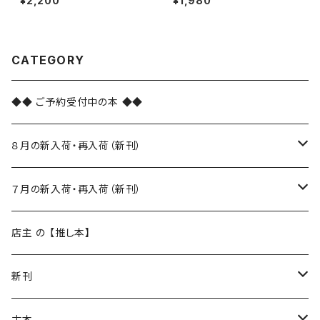
¥2,200
¥1,980
CATEGORY
◆◆ ご予約受付中の本 ◆◆
８月の新入荷・再入荷（新刊）
新入荷
７月の新入荷・再入荷（新刊）
再入荷
新入荷
店主 の 【推し本】
再入荷
新刊
本 の あれこれ
古本