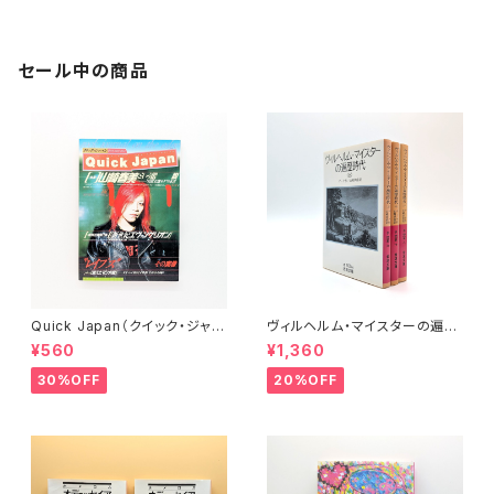
セール中の商品
Quick Japan（クイック・ジャパ
ヴィルヘルム・マイスターの遍歴
ン）Vol.11
時代 (上)(中)(下)（岩波文庫）
¥560
¥1,360
30%OFF
20%OFF