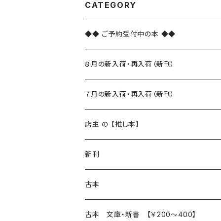
CATEGORY
◆◆ ご予約受付中の本 ◆◆
８月の新入荷・再入荷（新刊）
新入荷
７月の新入荷・再入荷（新刊）
再入荷
新入荷
店主 の 【推し本】
再入荷
新刊
本 の あれこれ
古本
読書のこと
文芸
本 の あれこれ
古本 文庫・新書 【￥200～400】