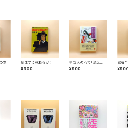
の本
読まずに死ねるか！
平安人の心で「源氏物
漱石全
語」を読む（朝日選書 91
¥600
¥900
¥90
9）