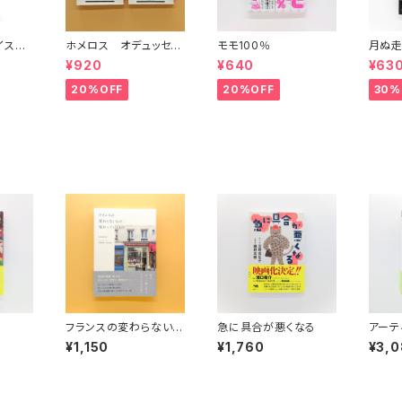
イスタ
ホメロス オデュッセイ
モモ100％
月ぬ走
)(中)
ア(上)(下) （岩波文庫）
¥920
¥640
¥63
20%OFF
20%OFF
30%
フランスの変わらないも
急に具合が悪くなる
アーテ
の、変わっていくもの
理由
¥1,150
¥1,760
¥3,
ァッシ