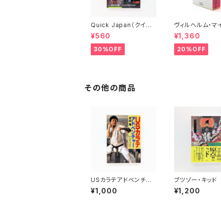
Quick Japan（クイッ
ヴィルヘルム・マ
ク・ジャパン）Vol.11
ーの遍歴時代 (上
¥560
¥1,360
(下)（岩波文庫）
30%OFF
20%OFF
その他の商品
USカラテアドベンチャ
ブツゾー・キッド
ー
¥1,000
¥1,200