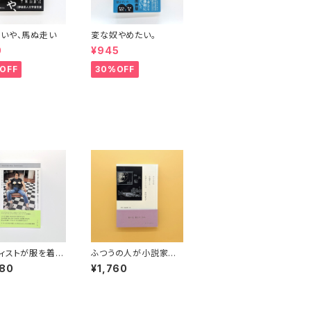
いや、馬ぬ走い
変な奴やめたい。
0
¥945
OFF
30%OFF
ィストが服を着る
ふつうの人が小説家と
 表現と反抗のフ
して生活していくには
080
¥1,760
ョン