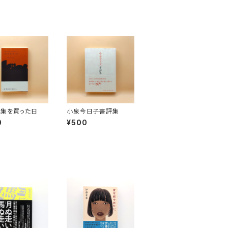
集を買った日
小泉今日子書評集
0
¥500