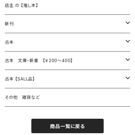
再入荷
新入荷
店主 の 【推し本】
再入荷
新刊
本 の あれこれ
古本
読書のこと
文芸
本 の あれこれ
古本 文庫・新書 【￥200～400】
本屋のこと
近代小説 エッセイ 戯曲（日本人作家）
読書のこと
日々 の できこと
日本文学
日本文学
古本 【SALL品】
出版のこと
現代小説 エッセイ 戯曲（日本人作家）
本屋のこと
日常の 風景 群像
小説 エッセイ 戯曲（日本人作家）
小説 エッセイ 戯曲
生き方 ライフスタイル
海外文学
海外文学
20％OFF
その他 雑貨など
近代小説 エッセイ 戯曲（外国人作家）
出版のこと
コラム 雑記
ミステリー サスペンス ホラー（日本人作家）
ミステリー サスペンス SF ホラー
スタイル が ある 生活
小説 エッセイ 戯曲（外国人作家）
趣味 ファッション 生活用品 雑貨
日々 の できごと
児童文学
30％OFF
商品一覧に戻る
現代小説 エッセイ 戯曲（外国人作家）
日記 書簡
ファンタジー SF 時代小説 幻想文学（日本人作家）
詩歌
人生 生き方 について考える
詩（外国人作家）
趣味
日常の 風景 群像
食べ物 料理
生き方 ライフスタイル
50％OFF