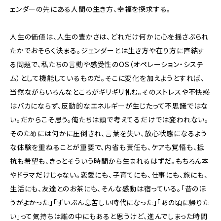
ェンダーの先にある人間の生き方、幸福を探求する。
人生の価値は、人生の豊かさは、どれだけ何かに心を揺さぶられ
たかでおそらく決まる。ジェンダーとは生き方や在り方に直結す
る問題で、私たちの言動や感受性のOS（オペレーション・システ
ム）として機能しているものだ。そこに変化を加えようとすれば、
当然ながらいろんなところがギリギリ軋む。そのストレスや不快感
はバカにならず、反動的なエネルギーが生じたって不思議ではな
い。だからこそ思う。俺たちは頭で考えてるだけでは変われない。
そのためには何かに圧倒され、言葉を失い、放心状態になるよう
な体験を重ねることが重要で、内省も責任も、ケアも覚悟も、抵
抗も希望も、きっとそういう時間から生まれるはずだ。もちろん本
やドラマだけじゃない。恋愛にも、子育てにも、仕事にも、旅にも、
生活にも、友達とのお茶にも、そんな感動は宿っている。「昔のほ
うがよかった」「ずいぶん息苦しい時代になった」「あの頃に帰りた
い」って気持ちは誰の中にもあると思うけど、進んでしまった時間