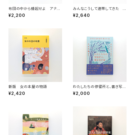
布団の中から蜂起せよ アナー
みんなこうして連帯してきた 失
カ・フェミニズムのための断章
敗のなかで社会は変わっていく
¥2,200
¥2,640
新版 女の本屋の物語
わたしたちの停留所と、書き写す
夜
¥2,420
¥2,000