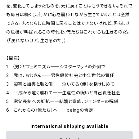
を、変化してしまったものを、元に戻すことはもうできない。それで
も毎日は続くし、何かに心を震わせながら生きていくことは全然
できる。さよならした時間に戻ることはできないけれど、男らしさ
の危機が叫ばれるこの時代を、俺たちはこれからも生きるのだ。
（「戻れないけど、生きるのだ」）
【目次】
1 〈男〉とフェミニズム──シスターフッドの外側で
2 我は、おじさん──男性優位社会と中年世代の責任
3 被害と加害と恥と傷──泣いてる〈俺〉を抱きしめて
4 平成から遠く離れて──生産性の呪いと自己責任社会
5 家父長制への抵抗──結婚と家族、ジェンダーの呪縛
6 これからの〈俺たち〉へ──beingの肯定
International shipping available