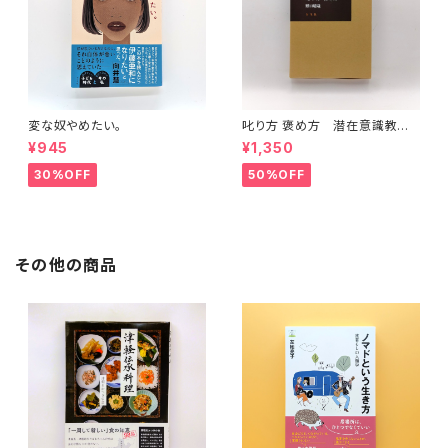
変な奴やめたい。
叱り方 褒め方 潜在意識教育
法叢書
¥945
¥1,350
30%OFF
50%OFF
その他の商品