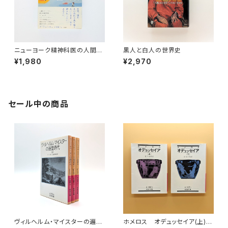
ニューヨーク精神科医の人間図
黒人と白人の世界史
書館
¥1,980
¥2,970
セール中の商品
ヴィルヘルム・マイスターの遍歴
ホメロス オデュッセイア(上)