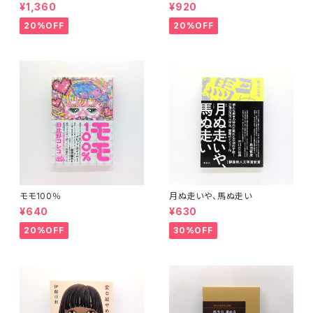
時代 (上)(中)(下)（岩波文庫）
(下) （岩波文庫）
¥1,360
¥920
20%OFF
20%OFF
モモ100％
月ぬ走いや、馬ぬ走い
¥640
¥630
20%OFF
30%OFF