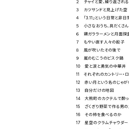
２ チャイと愛、繰り返さ
３ カツサンドと見上げた空
４ 「3.11」という日常と非日
５ 小さなおうち、具だくさ
６ 鶏ガララーメンと月面探
７ もやい直す人々の餃子
８ 風が吹いたその後で
９ 嵐のむこうのビスク鍋
10 愛と涙と勇気の中華丼
11 それぞれのカントリー・
12 赤い月という名のじゃが
13 自分だけの地図
14 大熊町のカクテルで酔
15 ざくぎり野菜で作る男
16 その柿を食べるのか
17 星空のクラムチャウダー