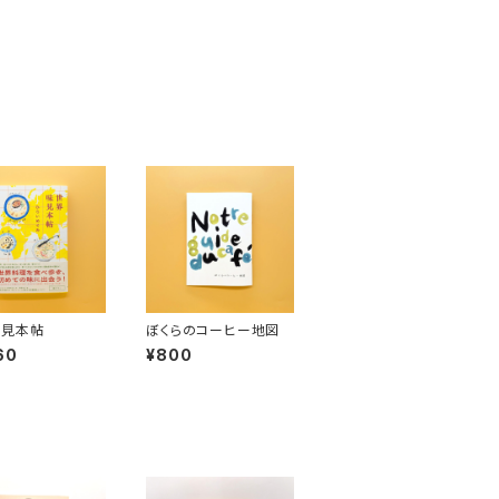
味見本帖
ぼくらのコーヒー地図
60
¥800