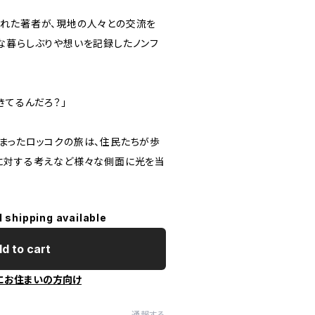
れた著者が、現地の人々との交流を
な暮らしぶりや想いを記録したノンフ
きてるんだろ？」
まったロッコクの旅は、住民たちが歩
に対する考えなど様々な側面に光を当
l shipping available
d to cart
にお住まいの方向け
通報する