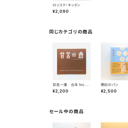
ロッコク・キッチン
¥2,090
同じカテゴリの商品
甘苦一滴 合本 No.0
明日のパン
－20
¥2,200
¥2,500
セール中の商品