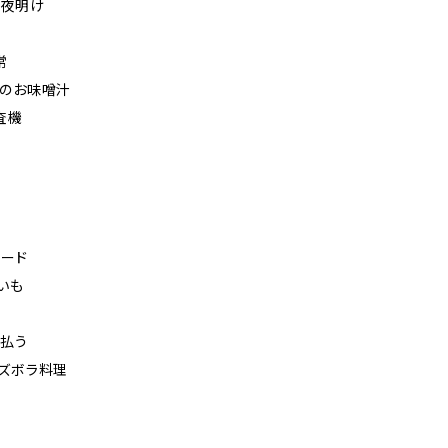
れる夜明け
常
んのお味噌汁
査機
ロード
いも
っ払う
のズボラ料理