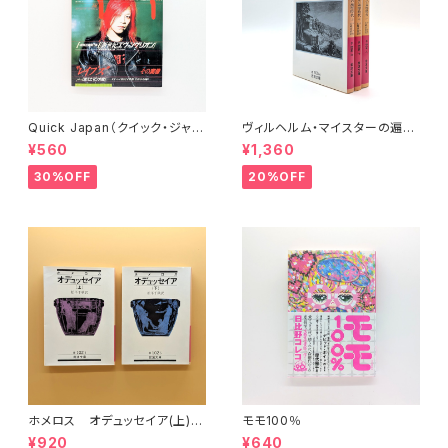
Quick Japan（クイック・ジャパ
ヴィルヘルム・マイスターの遍歴
ン）Vol.11
時代 (上)(中)(下)（岩波文庫）
¥560
¥1,360
30%OFF
20%OFF
ホメロス オデュッセイア(上)
モモ100％
(下) （岩波文庫）
¥920
¥640