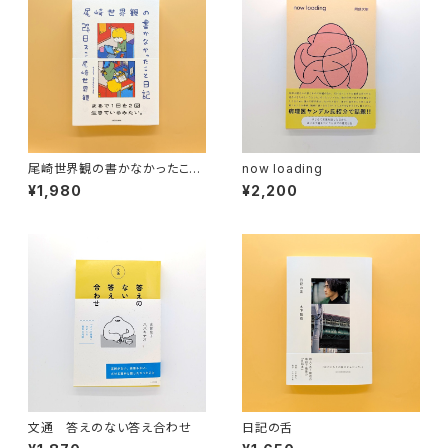
尾崎世界観の書かなかったこと
now loading
日記
¥1,980
¥2,200
文通 答えのない答え合わせ
日記の舌