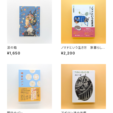
涙の箱
ノマドという生き方 旅暮らしの
人類学（教養みらい選書 10）
¥1,650
¥2,200
明日のパン
アポロン達の午餐