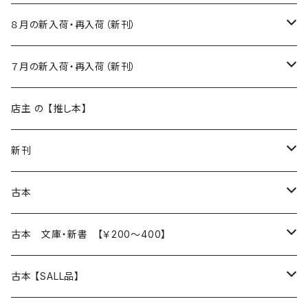
８月の新入荷・再入荷（新刊）
新入荷
７月の新入荷・再入荷（新刊）
再入荷
新入荷
店主 の 【推し本】
再入荷
新刊
本 の あれこれ
古本
読書のこと
文芸
本 の あれこれ
古本 文庫・新書 【￥200～400】
本屋のこと
近代小説 エッセイ 戯曲（日本人作家）
読書のこと
日々 の できこと
日本文学
日本文学
古本 【SALL品】