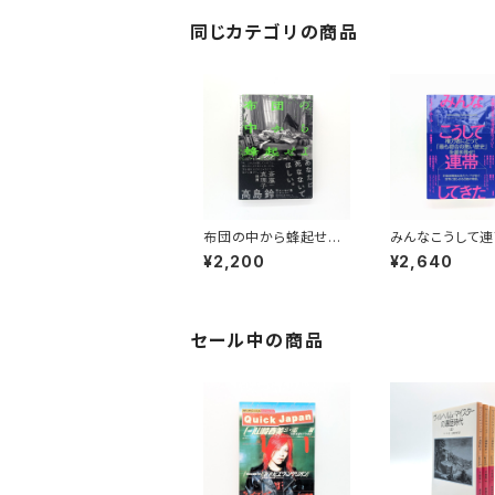
同じカテゴリの商品
布団の中から蜂起せ
みんなこうして連
よ アナーカ・フェミニ
きた 失敗のな
¥2,200
¥2,640
ズムのための断章
会は変わっていく
セール中の商品