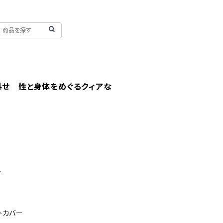
外せ 性と身体をめぐるクィアな
子
フトカバー