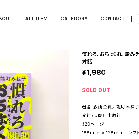
BOUT
ALL ITEM
CATEGORY
CONTACT
慣れろ、おちょくれ、踏み
対話
¥1,980
SOLD OUT
著者：森山至貴／能町みね
発行元：朝日出版社
320ページ
188ｍｍ × 128ｍｍ ソ