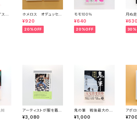
イスタ
ホメロス オデュッセイ
モモ100％
月ぬ走
)(中)
ア(上)(下) （岩波文庫）
¥920
¥640
¥63
20%OFF
20%OFF
30%
く川
アーティストが服を着る
鬼の筆 戦後最大の脚
アポ
理由 表現と反抗のフ
本家・橋本忍の栄光と
¥3,080
¥1,000
¥70
ァッション
挫折