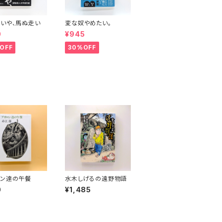
いや、馬ぬ走い
変な奴やめたい。
0
¥945
OFF
30%OFF
ロン達の午餐
水木しげるの遠野物語
0
¥1,485