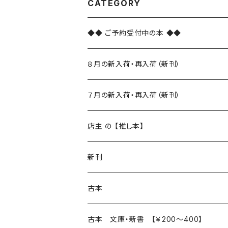
CATEGORY
◆◆ ご予約受付中の本 ◆◆
８月の新入荷・再入荷（新刊）
新入荷
７月の新入荷・再入荷（新刊）
再入荷
新入荷
店主 の 【推し本】
再入荷
新刊
本 の あれこれ
古本
読書のこと
文芸
本 の あれこれ
古本 文庫・新書 【￥200～400】