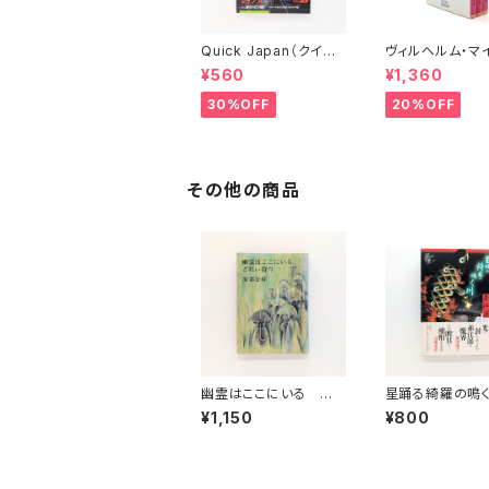
Quick Japan（クイッ
ヴィルヘルム・マ
ク・ジャパン）Vol.11
ーの遍歴時代 (上
¥560
¥1,360
(下)（岩波文庫）
30%OFF
20%OFF
その他の商品
幽霊はここにいる ど
星踊る綺羅の鳴
れい狩り（新潮文庫）
¥1,150
¥800