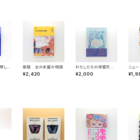
帯して
新版 女の本屋の物語
わたしたちの停留所と、
ニュー
かで社
書き写す夜
の人
¥2,420
¥2,000
¥1,9