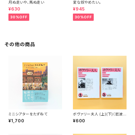
月ぬ走いや、馬ぬ走い
変な奴やめたい。
¥630
¥945
30%OFF
30%OFF
その他の商品
ミニシアターをたずねて
ボヴァリー夫人 (上)(下)（岩波
文庫）
¥1,700
¥600