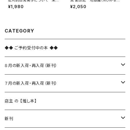
批判的日常美学について 来た
真 創世記 地獄編（NON・BO
るべき「ふつうの暮らし」を求め
OK ノン・ブック 113）
¥1,980
¥2,050
て
CATEGORY
◆◆ ご予約受付中の本 ◆◆
８月の新入荷・再入荷（新刊）
新入荷
７月の新入荷・再入荷（新刊）
再入荷
新入荷
店主 の 【推し本】
再入荷
新刊