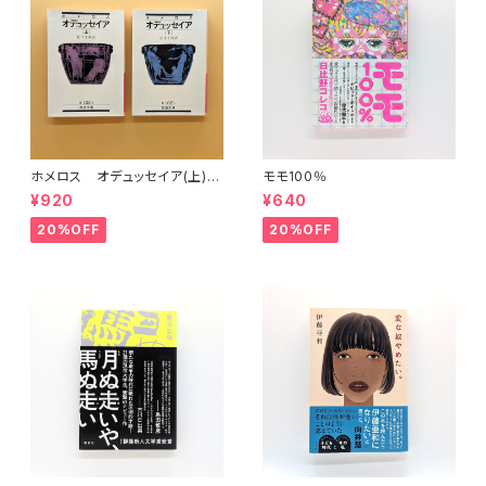
ホメロス オデュッセイア(上)
モモ100％
(下) （岩波文庫）
¥920
¥640
20%OFF
20%OFF