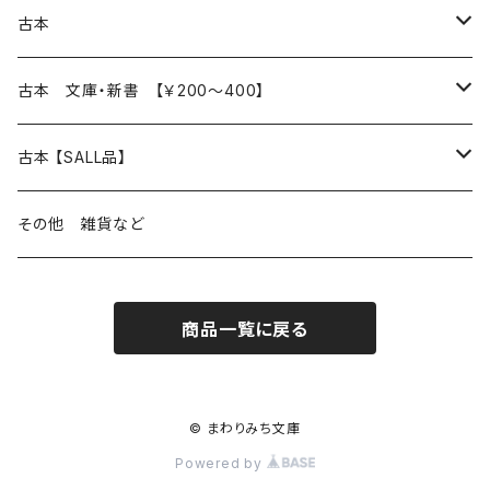
本 の あれこれ
古本
読書のこと
文芸
本 の あれこれ
古本 文庫・新書 【￥200～400】
本屋のこと
近代小説 エッセイ 戯曲（日本人作家）
読書のこと
日々 の できこと
日本文学
日本文学
古本 【SALL品】
出版のこと
現代小説 エッセイ 戯曲（日本人作家）
本屋のこと
日常の 風景 群像
小説 エッセイ 戯曲（日本人作家）
小説 エッセイ 戯曲
生き方 ライフスタイル
海外文学
海外文学
20％OFF
その他 雑貨など
近代小説 エッセイ 戯曲（外国人作家）
出版のこと
コラム 雑記
ミステリー サスペンス ホラー（日本人作家）
ミステリー サスペンス SF ホラー
スタイル が ある 生活
小説 エッセイ 戯曲（外国人作家）
趣味 ファッション 生活用品 雑貨
日々 の できごと
児童文学
30％OFF
商品一覧に戻る
現代小説 エッセイ 戯曲（外国人作家）
日記 書簡
ファンタジー SF 時代小説 幻想文学（日本人作家）
詩歌
人生 生き方 について考える
詩（外国人作家）
趣味
日常の 風景 群像
食べ物 料理
生き方 ライフスタイル
50％OFF
詩
詩
批評 評論
仕事 の スタイル
ミステリー サスペンス ホラー（外国人作家）
衣服 ファッション
コラム 雑記
食べ物 の こだわり 思い出
スタイルがある 生活
旅 お散歩 街歩き
趣味 ファッション 生活用品 雑貨
© まわりみち文庫
Powered by
短歌 俳句 川柳
短歌 俳句 川柳
健康 メンタルヘルス
ファンタジー SF 幻想文学（外国人作家）
雑貨 生活用品 インテリア
日記 書簡
料理 レシピ
人生 生き方 について考える
旅
趣味
自然 と ふれあう
食べ物 料理