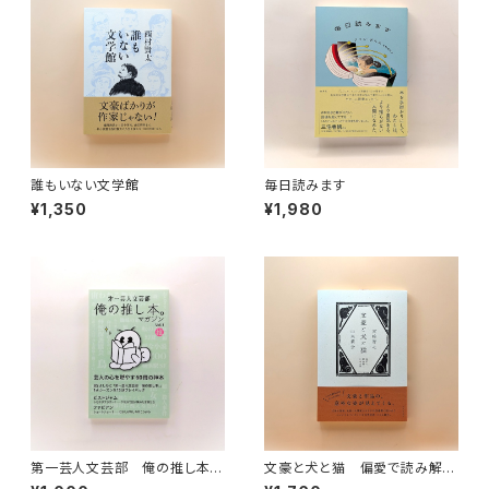
誰もいない文学館
毎日読みます
¥1,350
¥1,980
第一芸人文芸部 俺の推し本。
文豪と犬と猫 偏愛で読み解く
マガジン Vol.1
日本文学