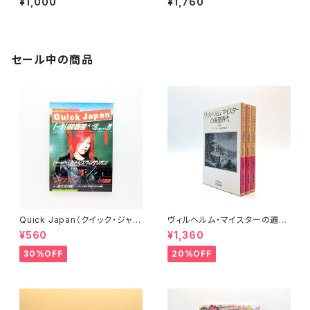
¥1,000
¥1,760
セール中の商品
Quick Japan（クイック・ジャパ
ヴィルヘルム・マイスターの遍歴
ン）Vol.11
時代 (上)(中)(下)（岩波文庫）
¥560
¥1,360
30%OFF
20%OFF