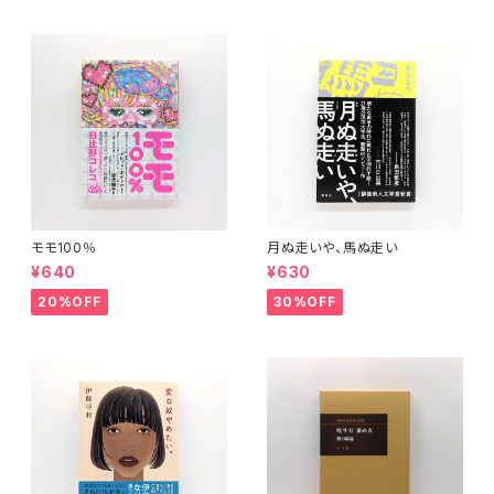
モモ100％
月ぬ走いや、馬ぬ走い
¥640
¥630
20%OFF
30%OFF