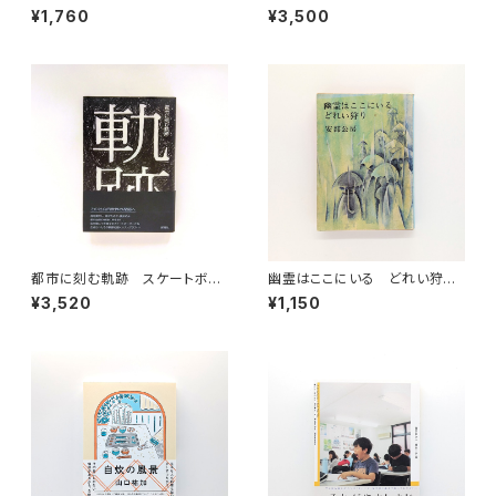
マ・イクスプレス第67号 （映画
¥1,760
¥3,500
パンフレット）
都市に刻む軌跡 スケートボー
幽霊はここにいる どれい狩り
ダーのエスノグラフィー
（新潮文庫）
¥3,520
¥1,150