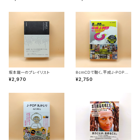
坂本龍一のプレイリスト
8cmCDで聴く、平成J-POPデ
ィスクガイド 「小室」系、「ビー
¥2,970
¥2,750
イング」系、「渋谷」系──CDが
もっとも売れた90年代の名曲2
00