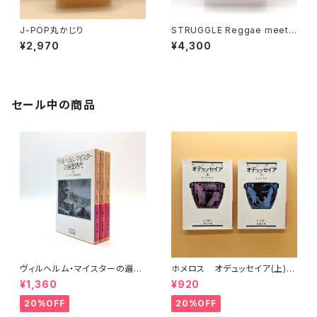
J-POP丸かじり
STRUGGLE Reggae meets
Punk in the UK
¥2,970
¥4,300
セール中の商品
ヴィルヘルム・マイスターの遍歴
ホメロス オデュッセイア(上)
時代 (上)(中)(下)（岩波文庫）
(下) （岩波文庫）
¥1,360
¥920
20%OFF
20%OFF