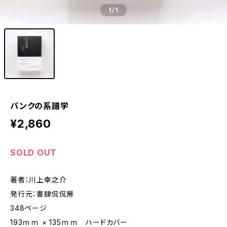
1
/1
パンクの系譜学
¥2,860
SOLD OUT
著者：川上幸之介
発行元：書肆侃侃房
348ページ
193ｍｍ × 135ｍｍ ハードカバー