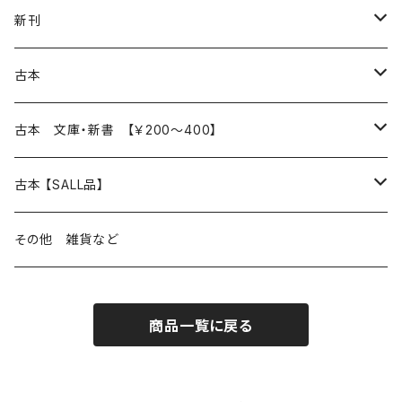
再入荷
新刊
本 の あれこれ
古本
読書のこと
文芸
本 の あれこれ
古本 文庫・新書 【￥200～400】
本屋のこと
近代小説 エッセイ 戯曲（日本人作家）
読書のこと
日々 の できこと
日本文学
日本文学
古本 【SALL品】
出版のこと
現代小説 エッセイ 戯曲（日本人作家）
本屋のこと
日常の 風景 群像
小説 エッセイ 戯曲（日本人作家）
小説 エッセイ 戯曲
生き方 ライフスタイル
海外文学
海外文学
20％OFF
その他 雑貨など
近代小説 エッセイ 戯曲（外国人作家）
出版のこと
コラム 雑記
ミステリー サスペンス ホラー（日本人作家）
ミステリー サスペンス SF ホラー
スタイル が ある 生活
小説 エッセイ 戯曲（外国人作家）
趣味 ファッション 生活用品 雑貨
日々 の できごと
児童文学
30％OFF
商品一覧に戻る
現代小説 エッセイ 戯曲（外国人作家）
日記 書簡
ファンタジー SF 時代小説 幻想文学（日本人作家）
詩歌
人生 生き方 について考える
詩（外国人作家）
趣味
日常の 風景 群像
食べ物 料理
生き方 ライフスタイル
50％OFF
詩
詩
批評 評論
仕事 の スタイル
ミステリー サスペンス ホラー（外国人作家）
衣服 ファッション
コラム 雑記
食べ物 の こだわり 思い出
スタイルがある 生活