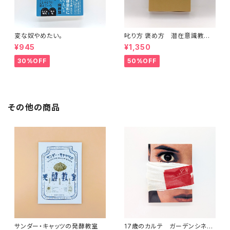
変な奴やめたい。
叱り方 褒め方 潜在意識教育
法叢書
¥945
¥1,350
30%OFF
50%OFF
その他の商品
サンダー・キャッツの発酵教室
17歳のカルテ ガーデンシネ